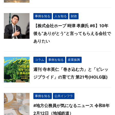
事例を知る
人を知る
財政
【株式会社ホープ 時津 孝康氏 #6】10年
後も“ありがとう”と言ってもらえる会社で
ありたい
コラム
事例を知る
産業振興
週刊 寺本英仁「巻き込む力」と「ビレッ
ジプライド」の育て方 第21号(HOLG版)
事例を知る
公共インフラ
#地方公務員が気になるニュース 令和8年
2月12日（地域鉄道）