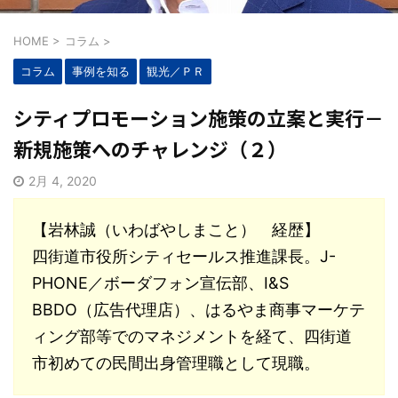
HOME
>
コラム
>
コラム
事例を知る
観光／ＰＲ
シティプロモーション施策の立案と実行－
新規施策へのチャレンジ（２）
2月 4, 2020
【岩林誠（いわばやしまこと） 経歴】
四街道市役所シティセールス推進課長。J-
PHONE／ボーダフォン宣伝部、I&S
BBDO（広告代理店）、はるやま商事マーケテ
ィング部等でのマネジメントを経て、四街道
市初めての民間出身管理職として現職。