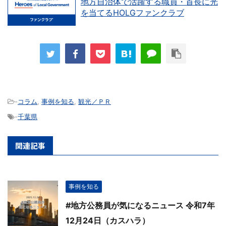
地方自治体で活躍する職員・首長に光
を当てるHOLGファンクラブ
-
コラム
,
事例を知る
,
観光／ＰＲ
-
千葉県
関連記事
事例を知る
#地方公務員が気になるニュース 令和7年
12月24日（カスハラ）