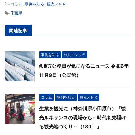
-
コラム
,
事例を知る
,
観光／ＰＲ
-
千葉県
関連記事
事例を知る
公共インフラ
#地方公務員が気になるニュース 令和6年
11月9日（公民館）
コラム
事例を知る
観光／ＰＲ
生業を観光に（神奈川県小田原市）「観
光ルネサンスの現場から～時代を先駆け
る観光地づくり～（189）」