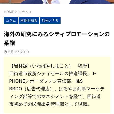
HOME
>
コラム
>
コラム
事例を知る
観光／ＰＲ
海外の研究にみるシティプロモーションの
系譜
5月 27, 2019
【岩林誠（いわばやしまこと） 経歴】
四街道市役所シティセールス推進課長。J-
PHONE／ボーダフォン宣伝部、I&S
BBDO（広告代理店）、はるやま商事マーケテ
ィング部等でのマネジメントを経て、四街道
市初めての民間出身管理職として現職。