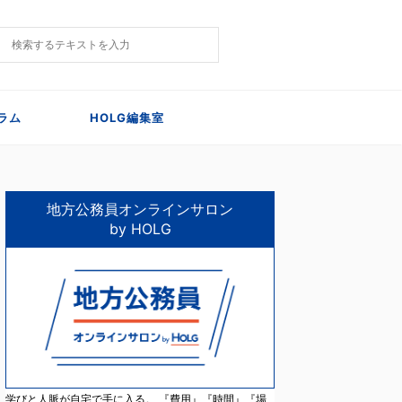
ラム
HOLG編集室
地方公務員オンラインサロン
by HOLG
学びと人脈が自宅で手に入る。 『費用』『時間』『場