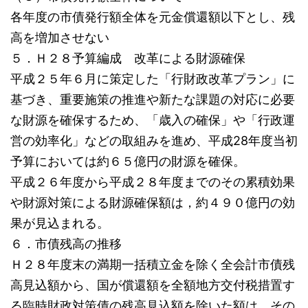
各年度の市債発行額全体を元金償還額以下とし、残
高を増加させない
５．Ｈ２８予算編成 改革による財源確保
平成２５年６月に策定した「行財政改革プラン」に
基づき、重要施策の推進や新たな課題の対応に必要
な財源を確保するため、「歳入の確保」や「行政運
営の効率化」などの取組みを進め、平成28年度当初
予算においては約６５億円の財源を確保。
平成２６年度から平成２８年度までのその累積効果
や財源対策による財源確保額は，約４９０億円の効
果が見込まれる。
６．市債残高の推移
Ｈ２８年度末の満期一括積立金を除く全会計市債残
高見込額から、国が償還額を全額地方交付税措置す
る臨時財政対策債の残高見込額を除いた額は、その