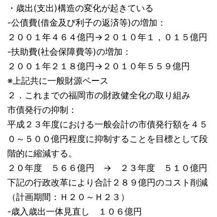
・歳出(支出)構造の変化が起きている
-公債費(借金及び利子の返済等)の増加：
２００１年４６４億円→２０１０年１，０１５億円
-扶助費(社会保障費等)の増加：
２００１年２１８億円→２０１０年５５９億円
※上記共に一般財源ベース
２．これまでの福岡市の財政健全化の取り組み
市債発行の抑制：
平成２３年度における一般会計の市債発行額を４５
０～５００億円程度に抑制することを目標として段
階的に縮減する。
２０年度 ５６６億円 → ２３年度 ５１０億円
下記の行政改革により合計２８９億円のコスト削減
（計画期間：Ｈ２０～Ｈ２３）
-歳入歳出一体見直し １０６億円