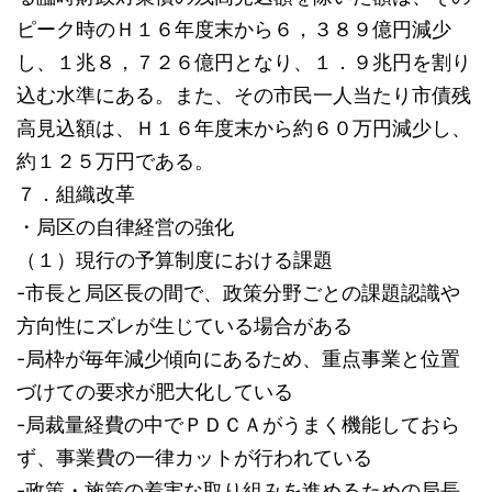
ピーク時のＨ１６年度末から６，３８９億円減少
し、１兆８，７２６億円となり、１．９兆円を割り
込む水準にある。また、その市民一人当たり市債残
高見込額は、Ｈ１６年度末から約６０万円減少し、
約１２５万円である。
７．組織改革
・局区の自律経営の強化
（１）現行の予算制度における課題
-市長と局区長の間で、政策分野ごとの課題認識や
方向性にズレが生じている場合がある
-局枠が毎年減少傾向にあるため、重点事業と位置
づけての要求が肥大化している
-局裁量経費の中でＰＤＣＡがうまく機能しておら
ず、事業費の一律カットが行われている
-政策・施策の着実な取り組みを進めるための局長