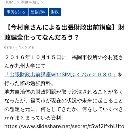
HOME
>
事例を知る
>
事例を知る
勉強資料
財政
【今村寛さんによる出張財政出前講座】財
政健全化ってなんだろう？
10月 17, 2016
２０１６年１０月１５日に、福岡市役所の今村寛さ
んが九州大学にて
「出張財政出前講座withSIMふくおか２０３０」
を
行った際の勉強資料。
地方自治体の財政問題が取り沙汰されることが多く
なったが、福岡市が現在の状況や未来に起こること
の想定を元に、何をしてきたか、何をしていくべき
かがまとまっている資料。
https://www.slideshare.net/secret/t5wf2IfxhU1to