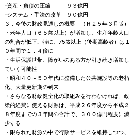
-資産・負債の圧縮 ９３億円
-システム・手法の改革 ９０億円
３．今後の財政見通しの概要 （Ｈ２５年３月版）
・老年人口（６５歳以上）が増加し、生産年齢人口
の割合が低下。特に、75歳以上（後期高齢者）は１
０年間で１．４倍に
・生活保護世帯、障がいのある方が引き続き増加し
ていく可能性
・昭和４０～５０年代に整備した公共施設等の老朽
化、大量更新期の到来
・さらなる財政健全化の取組みを行わなければ、政
策的経費に使える財源は、平成２６年度から平成２
８年度までの３年間の合計で、３００億円程度に減
少する
・限られた財源の中で行政サービスを維持しつつ、