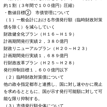
約１割（３年間で１００億円）圧縮）
・数値目標② 市債管理について
（１）一般会計における市債発行額（臨時財政対策
債を除く）を減らしていく
財政健全化プラン（Ｈ１６～Ｈ１９）
計画期間発行実績２，３８０億円
財政リニューアルプラン（Ｈ２０～Ｈ２３）
計画期間発行実績１，６８９億円
行財政改革プラン（Ｈ２５～Ｈ２８）
発行抑制目標１，６００億円以下
（２）臨時財政対策債について
他の政令指定都市と連携し、国に対し速やかに廃止
を求めるとともに、国が示す発行可能額に対して可
能な限り抑制する。
（３）市債発行額全体について