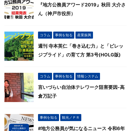
『地方公務員アワード2019』秋田 大介さ
ん（神戸市役所）
コラム
事例を知る
産業振興
週刊 寺本英仁「巻き込む力」と「ビレッ
ジプライド」の育て方 第3号(HOLG版)
コラム
事例を知る
情報システム
言いづらい自治体テレワーク阻害要因-高
倉万記子
事例を知る
観光／ＰＲ
#地方公務員が気になるニュース 令和6年