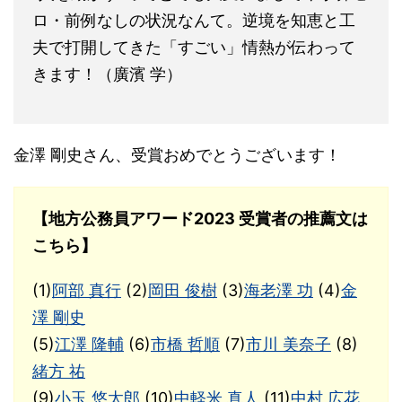
ロ・前例なしの状況なんて。逆境を知恵と工
夫で打開してきた「すごい」情熱が伝わって
きます！（廣濱 学）
金澤 剛史さん、受賞おめでとうございます！
【地方公務員アワード2023 受賞者の推薦文は
こちら】
(1)
阿部 真行
(2)
岡田 俊樹
(3)
海老澤 功
(4)
金
澤 剛史
(5)
江澤 隆輔
(6)
市橋 哲順
(7)
市川 美奈子
(8)
緒方 祐
(9)
小玉 悠太郎
(10)
中軽米 真人
(11)
中村 広花