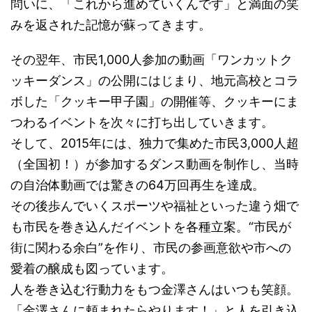
問いに、「これから進めていくんです」と満面の笑
みを返された記憶が蘇ってきます。
その翌年、市民1,000人参加の動画「ワンカットク
ッキーダンス」の公開にはじまり、地元高校とコラ
ボした「クッキー甲子園」の開催等、クッキーにま
つわるイベントを次々に打ち出していきます。
そして、2015年には、独力で集めた市民3,000人超
（全国初！）が参加するダンス動画を制作し、当時
の自治体動画では驚きの64万回再生を達成。
その後歩んでいくスポーツや福祉といった違う畑で
も市民を巻き込んだイベントを各種立案。“市民が
街に関わる余白”を作り、市民の参画意欲や市への
愛着の醸成も図っています。
人を巻き込む行動力をもつ金澤さんはいつも笑顔。
「金澤さんに頼まれたらやります！」と人を引き込