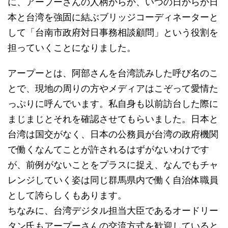
に、アープーさんの人柄からか、いつの日からか日
本と台湾を強固に結ぶブリッジコーディネーターと
して「台南市政府対日事務相談顧問」という役割を
担っていくことになりました。
アープーとは、阿部さんを台湾読みした呼び名のこ
とで、現地の周りの方やメディアはこぞって愛情た
っぷりに呼んでいます。私自身も以前訪台した際に
まじまじとそれを確認させてもらいました。日本と
台湾は国交がなく、日本の公務員が台湾の政府機関
で働くなんてことが許されるはずがないわけです
が、前例がないことをプラスに捉え、なんでもチャ
レンジしていく姿は同じ群馬県内で働く自治体職員
として誇らしくもあります。
ちなみに、台湾デジタル担当大臣であるオードリー
タン氏もアープーさんの交流方式を歓迎していると