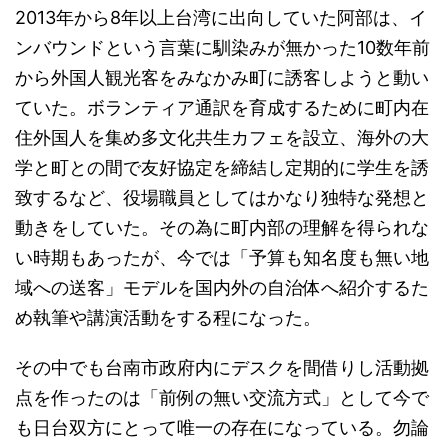
2013年から8年以上台湾に出向していた阿部は、イ
ンバウンドという言葉に馴染みが無かった10数年前
から外国人観光客をみなかみ町に誘客しようと動い
ていた。ボランティア通訳を育成するために町内在
住外国人を集め多文化共生カフェを設立、海外の大
学と町との間で友好協定を締結し定期的に学生を誘
致するなど、役場職員としてはかなり独特な発想と
動きをしていた。その為に町内部の理解を得られな
い時期もあったが、今では「予算も知名度も無い地
域への送客」モデルを国内外の自治体へ紹介するた
め執筆や講演活動をする程になった。
その中でも台南市政府内にデスクを間借りし活動拠
点を作ったのは「前例の無い交流方式」として今で
も日台双方にとって唯一の存在になっている。勿論