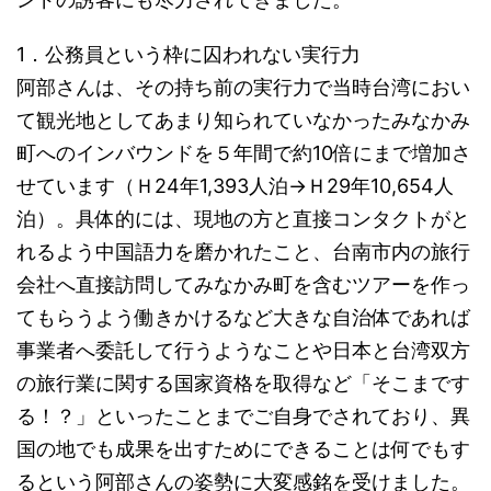
1．公務員という枠に囚われない実行力
阿部さんは、その持ち前の実行力で当時台湾におい
て観光地としてあまり知られていなかったみなかみ
町へのインバウンドを５年間で約10倍にまで増加さ
せています（Ｈ24年1,393人泊→Ｈ29年10,654人
泊）。具体的には、現地の方と直接コンタクトがと
れるよう中国語力を磨かれたこと、台南市内の旅行
会社へ直接訪問してみなかみ町を含むツアーを作っ
てもらうよう働きかけるなど大きな自治体であれば
事業者へ委託して行うようなことや日本と台湾双方
の旅行業に関する国家資格を取得など「そこまです
る！？」といったことまでご自身でされており、異
国の地でも成果を出すためにできることは何でもす
るという阿部さんの姿勢に大変感銘を受けました。