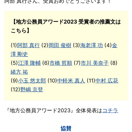
阿部 真行さん、受賞おめでとうございます！
【地方公務員アワード2023 受賞者の推薦文は
こちら】
(1)
阿部 真行
(2)
岡田 俊樹
(3)
海老澤 功
(4)
金
澤 剛史
(5)
江澤 隆輔
(6)
市橋 哲順
(7)
市川 美奈子
(8)
緒方 祐
(9)
小玉 悠太郎
(10)
中軽米 真人
(11)
中村 広花
(12)
野嶋 京登
『地方公務員アワード2023』全体発表は
コチラ
協賛