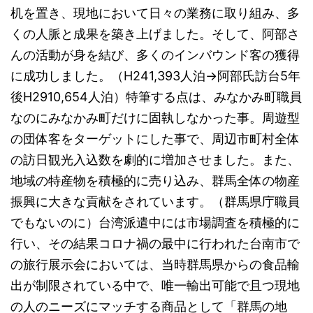
机を置き、現地において日々の業務に取り組み、多
くの人脈と成果を築き上げました。そして、阿部さ
んの活動が身を結び、多くのインバウンド客の獲得
に成功しました。（H241,393人泊→阿部氏訪台5年
後H2910,654人泊）特筆する点は、みなかみ町職員
なのにみなかみ町だけに固執しなかった事。周遊型
の団体客をターゲットにした事で、周辺市町村全体
の訪日観光入込数を劇的に増加させました。また、
地域の特産物を積極的に売り込み、群馬全体の物産
振興に大きな貢献をされています。（群馬県庁職員
でもないのに）台湾派遣中には市場調査を積極的に
行い、その結果コロナ禍の最中に行われた台南市で
の旅行展示会においては、当時群馬県からの食品輸
出が制限されている中で、唯一輸出可能で且つ現地
の人のニーズにマッチする商品として「群馬の地