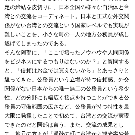
定の締結を皮切りに、日本全国の様々な自治体と台
湾との交流をコーディネート。日本と正式な外交関
係がない台湾との交流という国家レベルでも実現が
難しいことを、小さな町の一人の地方公務員が成し
遂げてしまったのである。
そんな阿部に、「ここで培ったノウハウや人間関係
をビジネスにするつもりはないのか？」と質問する
と、「信頼はお金では買えないから」とあっさりと
返ってきた。公務員という立場が持つ信頼感、外交
関係がない日本からの唯一無二の公務員という希少
性、どの分野にも幅広く接点を持つことができる公
務員の守備範囲の広さなど、公務員が持つ特性を最
大限に発揮したことで初めて、台湾との交流が実現
できたのだと阿部は言う。また、交流の成果とし
て、地元の方々が「過疎の町に台湾から観光客や若