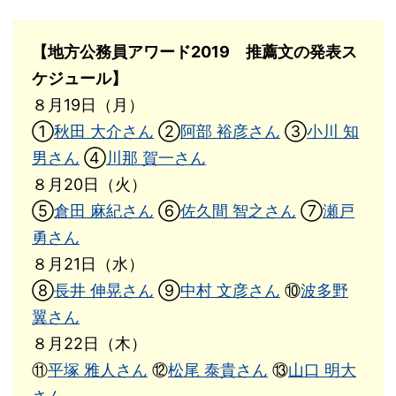
【地方公務員アワード2019 推薦文の発表ス
ケジュール】
８月19日（月）
①
秋田 大介さん
②
阿部 裕彦さん
③
小川 知
男さん
④
川那 賀一さん
８月20日（火）
⑤
倉田 麻紀さん
⑥
佐久間 智之さん
⑦
瀬戸
勇さん
８月21日（水）
⑧
長井 伸晃さん
⑨
中村 文彦さん
⑩
波多野
翼さん
８月22日（木）
⑪
平塚 雅人さん
⑫
松尾 泰貴さん
⑬
山口 明大