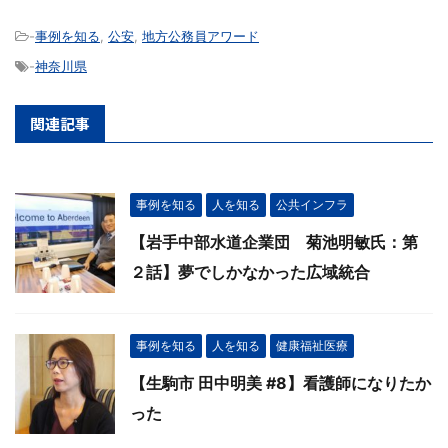
-
事例を知る
,
公安
,
地方公務員アワード
-
神奈川県
関連記事
事例を知る
人を知る
公共インフラ
【岩手中部水道企業団 菊池明敏氏：第
２話】夢でしかなかった広域統合
事例を知る
人を知る
健康福祉医療
【生駒市 田中明美 #8】看護師になりたか
った