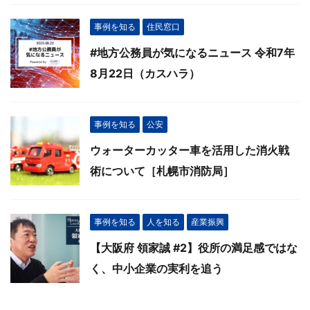
事例を知る
住民窓口
#地方公務員が気になるニュース 令和7年
8月22日（カスハラ）
事例を知る
公安
ウォーターカッター車を活用した消火戦
術について［札幌市消防局］
事例を知る
人を知る
産業振興
【大阪府 領家誠 #2】役所の満足感ではな
く、中小企業の実利を追う