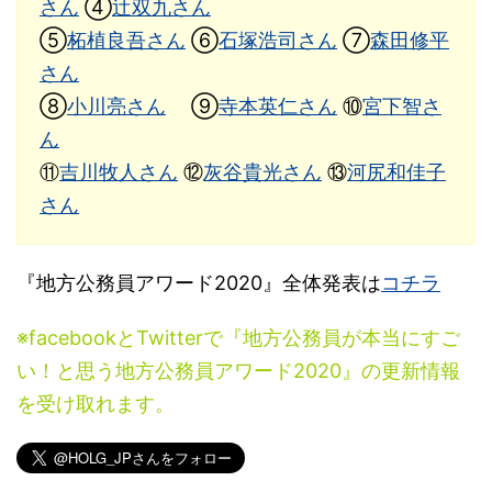
さん
④
辻双九さん
⑤
柘植良吾さん
⑥
石塚浩司さん
⑦
森田修平
さん
⑧
小川亮さん
⑨
寺本英仁さん
⑩
宮下智さ
ん
⑪
吉川牧人さん
⑫
灰谷貴光さん
⑬
河尻和佳子
さん
『地方公務員アワード2020』全体発表は
コチラ
※facebookとTwitterで『地方公務員が本当にすご
い！と思う地方公務員アワード2020』の更新情報
を受け取れます。