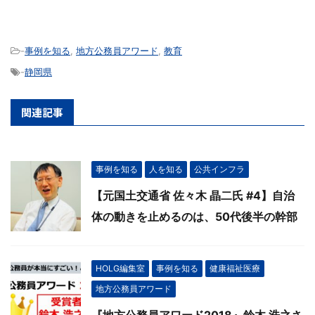
-
事例を知る
,
地方公務員アワード
,
教育
-
静岡県
関連記事
事例を知る
人を知る
公共インフラ
【元国土交通省 佐々木 晶二氏 #4】自治
体の動きを止めるのは、50代後半の幹部
HOLG編集室
事例を知る
健康福祉医療
地方公務員アワード