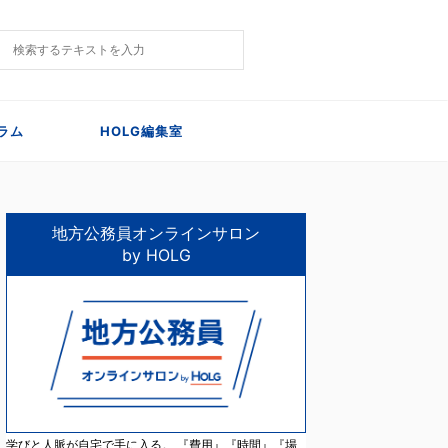
ラム
HOLG編集室
地方公務員オンラインサロン
by HOLG
学びと人脈が自宅で手に入る。 『費用』『時間』『場