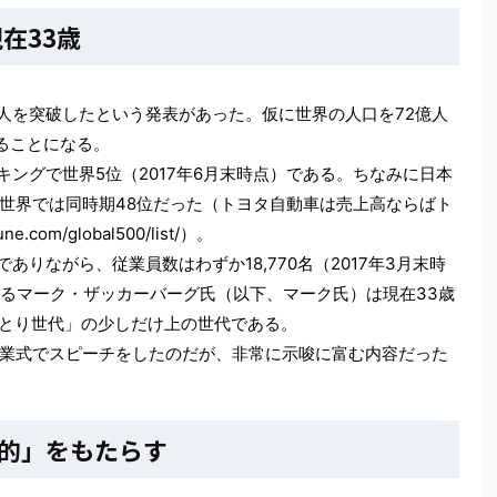
は現在33歳
0億人を突破したという発表があった。仮に世界の人口を72億人
ることになる。
額ランキングで世界5位（2017年6月末時点）である。ちなみに日本
世界では同時期48位だった（トヨタ自動車は売上高ならばト
com/global500/list/）。
企業でありながら、従業員数はわずか18,770名（2017年3月末時
あるマーク・ザッカーバーグ氏（以下、マーク氏）は現在33歳
ゆとり世代」の少しだけ上の世代である。
業式でスピーチをしたのだが、非常に示唆に富む内容だった
的」をもたらす