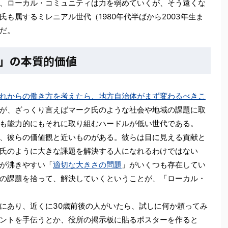
、ローカル・コミュニティは力を弱めていくが、そう遠くな
も属するミレニアル世代（1980年代半ばから2003年生ま
だ。
」の本質的価値
れからの働き方を考えたら、地方自治体がまず変わるべきこ
が、ざっくり言えばマーク氏のような社会や地域の課題に取
も能力的にもそれに取り組むハードルが低い世代である。
、彼らの価値観と近いものがある。彼らは目に見える貢献と
氏のように大きな課題を解決する人になれるわけではない
が沸きやすい「
適切な大きさの問題
」がいくつも存在してい
の課題を拾って、解決していくということが、「ローカル・
にあり、近くに30歳前後の人がいたら、試しに何か頼ってみ
ントを手伝うとか、役所の掲示板に貼るポスターを作ると