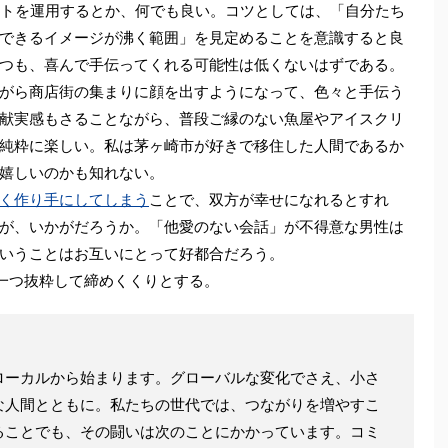
ントを運用するとか、何でも良い。コツとしては、「自分たち
できるイメージが沸く範囲」を見定めることを意識すると良
つも、喜んで手伝ってくれる可能性は低くないはずである。
がら商店街の集まりに顔を出すようになって、色々と手伝う
献実感もさることながら、普段ご縁のない魚屋やアイスクリ
純粋に楽しい。私は茅ヶ崎市が好きで移住した人間であるか
嬉しいのかも知れない。
く作り手にしてしまう
ことで、双方が幸せになれるとすれ
が、いかがだろうか。「他愛のない会話」が不得意な男性は
いうことはお互いにとって好都合だろう。
う一つ抜粋して締めくくりとする。
ーカルから始まります。グローバルな変化でさえ、小さ
な人間とともに。私たちの世代では、つながりを増やすこ
ることでも、その闘いは次のことにかかっています。コミ