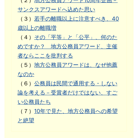
（２）
地方公務員アワード10周年企画－
サンクスアワードへ込めた思い
（３）
若手の離職以上に注意すべき、40
歳以上の離職増
（４）
その「平等」と「公平」、何のた
めですか？ 地方公務員アワード、主催
者ならここを批判する
（５）
地方公務員アワードは、なぜ他薦
なのか
（６）
公務員は民間で通用する・しない
論を考える－受賞者だけではない、すご
い公務員たち
（７）
10年で見た、地方公務員への希望
と絶望