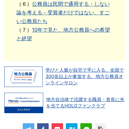
（６）
公務員は民間で通用する・しない
論を考える－受賞者だけではない、すご
い公務員たち
（７）
10年で見た、地方公務員への希望
と絶望
学びと人脈が自宅で手に入る。全国で
300名以上が参加する、地方公務員オ
ンラインサロン
地方自治体で活躍する職員・首長に光
を当てるHOLGファンクラブ