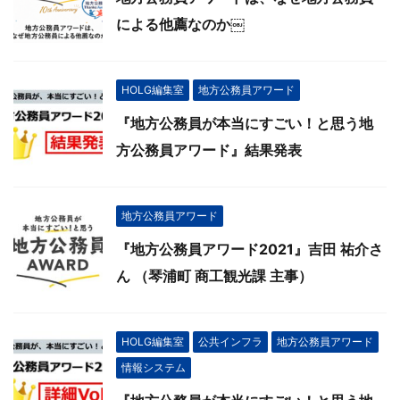
による他薦なのか￼
HOLG編集室
地方公務員アワード
『地方公務員が本当にすごい！と思う地
方公務員アワード』結果発表
地方公務員アワード
『地方公務員アワード2021』吉田 祐介さ
ん （琴浦町 商工観光課 主事）
HOLG編集室
公共インフラ
地方公務員アワード
情報システム