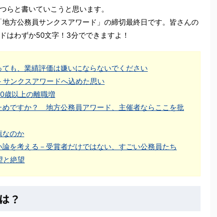
つらと書いていこうと思います。
と「地方公務員サンクスアワード」の締切最終日です。皆さんの
ドはわずか50文字！3分でできますよ！
っても、業績評価は嫌いにならないでください
－サンクスアワードへ込めた思い
0歳以上の離職増
ためですか？ 地方公務員アワード、主催者ならここを批
薦なのか
い論を考える－受賞者だけではない、すごい公務員たち
望と絶望
は？