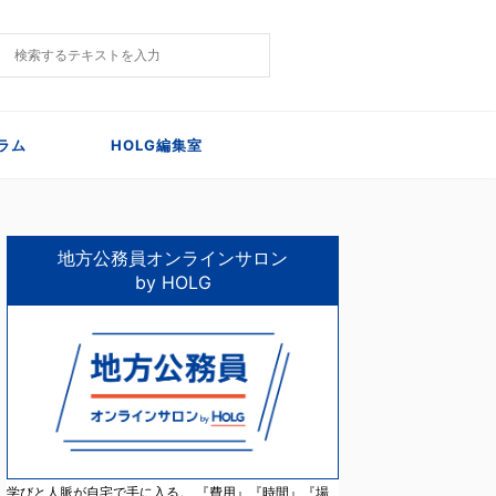
ラム
HOLG編集室
地方公務員オンラインサロン
by HOLG
学びと人脈が自宅で手に入る。 『費用』『時間』『場