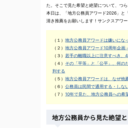
た。そこで見た希望と絶望について、つら
本日は、「地方公務員アワード2026」
清き推薦をお願いします！サンクスアワー
（１）
地方公務員アワードは嫌いにな
（２）
地方公務員アワード10周年企画
（３）
若手の離職以上に注意すべき、4
（４）
その「平等」と「公平」、何の
判する
（５）
地方公務員アワードは、なぜ他
（６）
公務員は民間で通用する・しな
（７）
10年で見た、地方公務員への希
地方公務員から見た絶望と