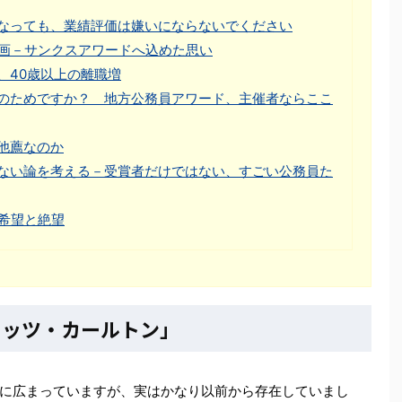
なっても、業績評価は嫌いにならないでください
企画－サンクスアワードへ込めた思い
、40歳以上の離職増
のためですか？ 地方公務員アワード、主催者ならここ
他薦なのか
ない論を考える－受賞者だけではない、すごい公務員た
の希望と絶望
リッツ・カールトン」
に広まっていますが、実はかなり以前から存在していまし