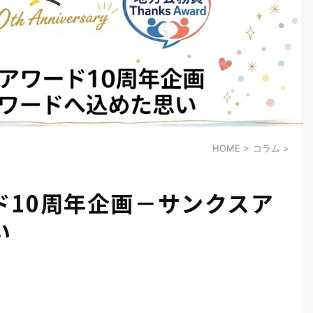
HOME
>
コラム
>
ド10周年企画－サンクスア
い