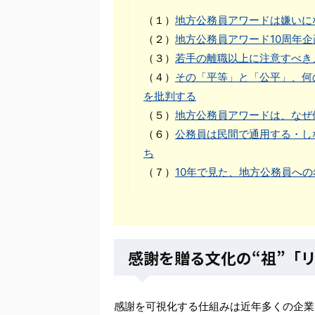
（１）
地方公務員アワードは嫌いに
（２）
地方公務員アワード10周年
（３）
若手の離職以上に注意すべき
（４）
その「平等」と「公平」、何
を批判する
（５）
地方公務員アワードは、なぜ
（６）
公務員は民間で通用する・し
ち
（７）
10年で見た、地方公務員へ
感謝を贈る文化の“祖”「
感謝を可視化する仕組みは近年多くの企業