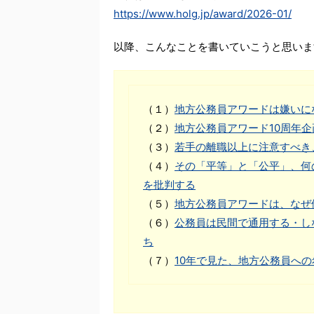
https://www.holg.jp/award/2026-01/
以降、こんなことを書いていこうと思いま
（１）
地方公務員アワードは嫌いに
（２）
地方公務員アワード10周年
（３）
若手の離職以上に注意すべき
（４）
その「平等」と「公平」、何
を批判する
（５）
地方公務員アワードは、なぜ
（６）
公務員は民間で通用する・し
ち
（７）
10年で見た、地方公務員へ