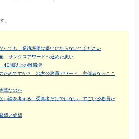
す。
なっても、業績評価は嫌いにならないでください
企画－サンクスアワードへ込めた思い
、40歳以上の離職増
のためですか？ 地方公務員アワード、主催者ならここ
他薦なのか
ない論を考える－受賞者だけではない、すごい公務員た
の希望と絶望