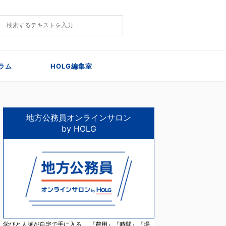
ラム
HOLG編集室
地方公務員オンラインサロン
by HOLG
学びと人脈が自宅で手に入る。 『費用』『時間』『場