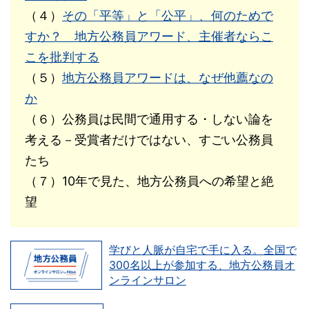
（４）
その「平等」と「公平」、何のためで
すか？ 地方公務員アワード、主催者ならこ
こを批判する
（５）
地方公務員アワードは、なぜ他薦なの
か
（６）公務員は民間で通用する・しない論を
考える－受賞者だけではない、すごい公務員
たち
（７）10年で見た、地方公務員への希望と絶
望
学びと人脈が自宅で手に入る。全国で
300名以上が参加する、地方公務員オ
ンラインサロン