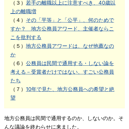
（３）
若手の離職以上に注意すべき、40歳以
上の離職増
（４）
その「平等」と「公平」、何のためで
すか？ 地方公務員アワード、主催者ならこ
こを批判する
（５）
地方公務員アワードは、なぜ他薦なの
か
（６）
公務員は民間で通用する・しない論を
考える－受賞者だけではない、すごい公務員
たち
（７）
10年で見た、地方公務員への希望と絶
望
地方公務員は民間で通用するのか、しないのか。そ
んな議論を終わらせに来ました。