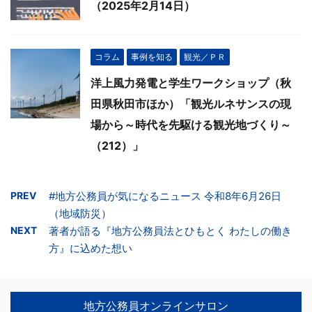
（2025年2月14日）
コラム
事例を知る
観光／ＰＲ
洋上風力発電と学生ワークショップ（秋
田県秋田市ほか）「観光ルネサンスの現
場から～時代を先駆ける観光地づくり～
（212）」
PREV
#地方公務員が気になるニュース 令和8年6月26日
（地域防災）
NEXT
著者が語る『地方公務員法とひもとく わたしの働き
方』に込めた想い
地方公務員オンラインサロン