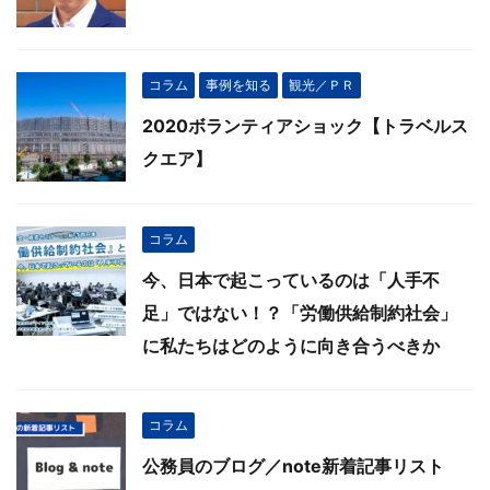
コラム
事例を知る
観光／ＰＲ
2020ボランティアショック【トラベルス
クエア】
コラム
今、日本で起こっているのは「人手不
足」ではない！？「労働供給制約社会」
に私たちはどのように向き合うべきか
コラム
公務員のブログ／note新着記事リスト