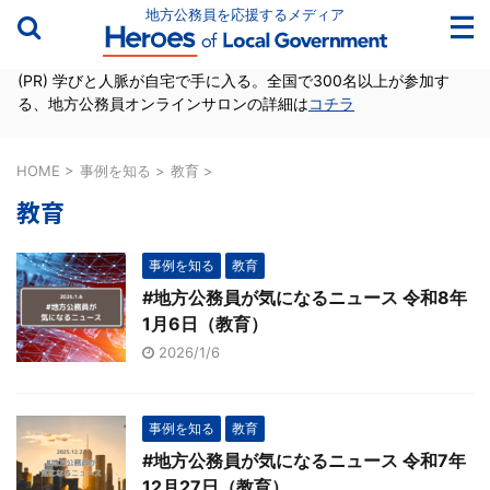
地方公務員を応援するメディア
(PR) 学びと人脈が自宅で手に入る。全国で300名以上が参加す
る、地方公務員オンラインサロンの詳細は
コチラ
HOME
>
事例を知る
>
教育
>
教育
事例を知る
教育
#地方公務員が気になるニュース 令和8年
1月6日（教育）
2026/1/6
事例を知る
教育
#地方公務員が気になるニュース 令和7年
12月27日（教育）