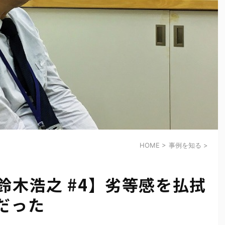
HOME
>
事例を知る
>
鈴木浩之 #4】劣等感を払拭
だった