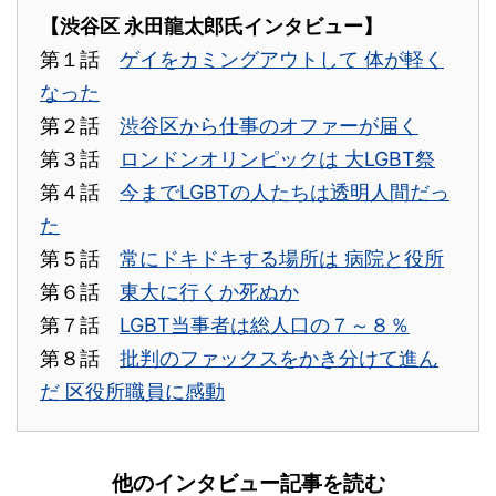
【渋谷区 永田龍太郎氏インタビュー】
第１話
ゲイをカミングアウトして 体が軽く
なった
第２話
渋谷区から仕事のオファーが届く
第３話
ロンドンオリンピックは 大LGBT祭
第４話
今までLGBTの人たちは透明人間だっ
た
第５話
常にドキドキする場所は 病院と役所
第６話
東大に行くか死ぬか
第７話
LGBT当事者は総人口の７～８％
第８話
批判のファックスをかき分けて進ん
だ 区役所職員に感動
他のインタビュー記事を読む