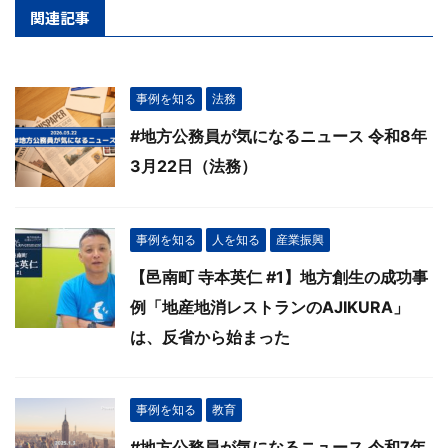
関連記事
事例を知る
法務
#地方公務員が気になるニュース 令和8年
3月22日（法務）
事例を知る
人を知る
産業振興
【邑南町 寺本英仁 #1】地方創生の成功事
例「地産地消レストランのAJIKURA」
は、反省から始まった
事例を知る
教育
#地方公務員が気になるニュース 令和7年