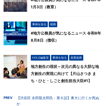
1月3日（教育）
事例を知る
税務
#地方公務員が気になるニュース 令和8年
8月8日（徴収）
HOLG編集室
事例を知る
産業振興
地方創生の現状～次元の異なる大胆な地
方創生の実現に向けて【片山さつき ま
ち・ひと・しごと創生担当大臣#1】
PREV
【渋谷区 永田龍太郎氏：第６話】東大に行くか死ぬ
か