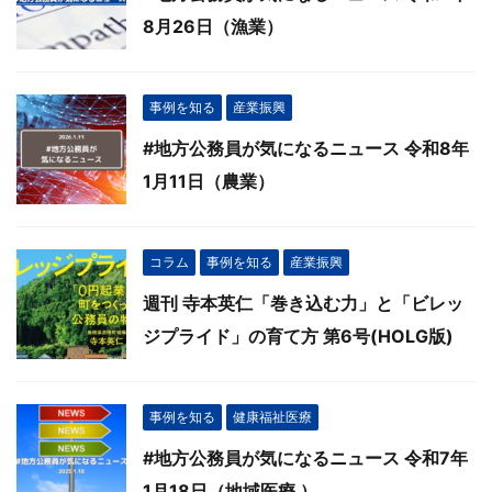
8月26日（漁業）
事例を知る
産業振興
#地方公務員が気になるニュース 令和8年
1月11日（農業）
コラム
事例を知る
産業振興
週刊 寺本英仁「巻き込む力」と「ビレッ
ジプライド」の育て方 第6号(HOLG版)
事例を知る
健康福祉医療
#地方公務員が気になるニュース 令和7年
1月18日（地域医療 ）