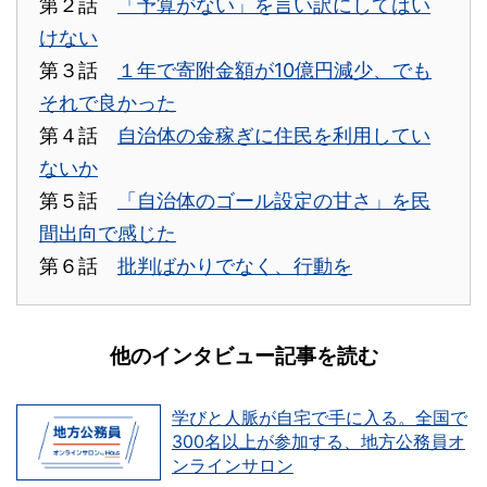
第２話
「予算がない」を言い訳にしてはい
けない
第３話
１年で寄附金額が10億円減少、でも
それで良かった
第４話
自治体の金稼ぎに住民を利用してい
ないか
第５話
「自治体のゴール設定の甘さ」を民
間出向で感じた
第６話
批判ばかりでなく、行動を
他のインタビュー記事を読む
学びと人脈が自宅で手に入る。全国で
300名以上が参加する、地方公務員オ
ンラインサロン