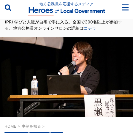
地方公務員を応援するメディア
(PR) 学びと人脈が自宅で手に入る。全国で300名以上が参加す
る、地方公務員オンラインサロンの詳細は
コチラ
HOME
>
事例を知る
>