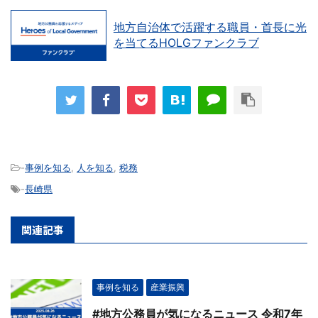
地方自治体で活躍する職員・首長に光
を当てるHOLGファンクラブ
-
事例を知る
,
人を知る
,
税務
-
長崎県
関連記事
事例を知る
産業振興
#地方公務員が気になるニュース 令和7年