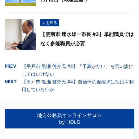
人を知る
【雲南市 速水雄一市長 #3】単能職員では
なく多能職員が必要
PREV
【平戸市 黒瀬 啓介氏 #2】「予算がない」を言い訳に
してはいけない
NEXT
【平戸市 黒瀬 啓介氏 #4】自治体の金稼ぎに住民を利
用していないか
地方公務員オンラインサロン
by HOLG