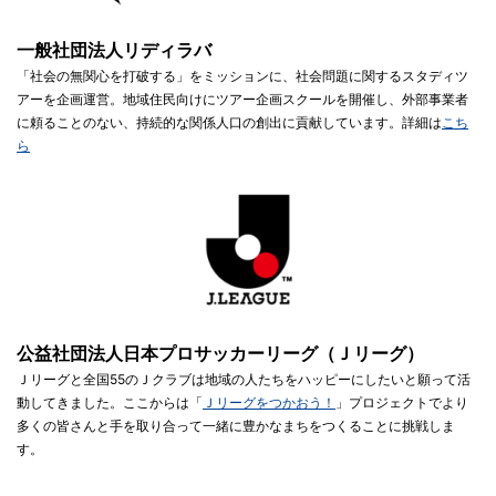
一般社団法人リディラバ
「社会の無関心を打破する」をミッションに、社会問題に関するスタディツ
アーを企画運営。地域住民向けにツアー企画スクールを開催し、外部事業者
に頼ることのない、持続的な関係人口の創出に貢献しています。詳細は
こち
ら
公益社団法人日本プロサッカーリーグ（Ｊリーグ）
Ｊリーグと全国55のＪクラブは地域の人たちをハッピーにしたいと願って活
動してきました。ここからは「
Ｊリーグをつかおう！
」プロジェクトでより
多くの皆さんと手を取り合って一緒に豊かなまちをつくることに挑戦しま
す。