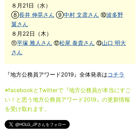
８月21日（水）
⑧
長井 伸晃さん
⑨
中村 文彦さん
⑩
波多野
翼さん
８月22日（木）
⑪
平塚 雅人さん
⑫
松尾 泰貴さん
⑬
山口 明大
さん
『地方公務員アワード2019』全体発表は
コチラ
※facebookとTwitterで『地方公務員が本当にすご
い！と思う地方公務員アワード2019』の更新情報
を受け取れます。