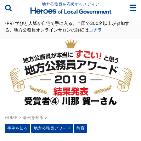
地方公務員を応援するメディア
(PR) 学びと人脈が自宅で手に入る。全国で300名以上が参加す
る、地方公務員オンラインサロンの詳細は
コチラ
HOME
>
事例を知る
>
事例を知る
地方公務員アワード
教育