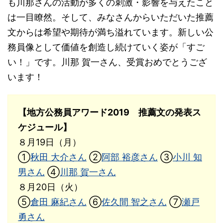
も川那さんの活動が多くの刺激・影響を与えたこと
は一目瞭然。そして、みなさんからいただいた推薦
文からは希望や期待が満ち溢れています。新しい公
務員像として価値を創造し続けていく姿が「すご
い！」です。川那 賀一さん、受賞おめでとうござ
います！
【地方公務員アワード2019 推薦文の発表ス
ケジュール】
８月19日（月）
①
秋田 大介さん
②
阿部 裕彦さん
③
小川 知
男さん
④
川那 賀一さん
８月20日（火）
⑤
倉田 麻紀さん
⑥
佐久間 智之さん
⑦
瀬戸
勇さん