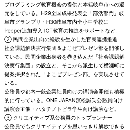
プログラミング教育機会の提供と本籍岐阜市への還
元をしている。H29全国成果発表会「部活部門」岐
阜市グランプリ・H30岐阜市内全小中学校に
Pepper追加導入 ICT教育の推進をサポートなど。
② 民間企業出向の経験を生かした官民連携推進
社会課題解決実行集団＆よこぜプレゼン部を開催し
ている。民間企業出身者を巻き込んだ「社会課題解
決実行集団」の設立と、そこから派生して横瀬町に
提案採択された「よこぜプレゼン部」を実現させて
いる。
公務員や都内一般企業社員向けの講演会開催も積極
的に行っている。ONE JAPAN濱松誠氏公務員向け
講演会主催・ハタチノトビラ学生向け講演など。
③ クリエイティブ系公務員のトップランナー
公務員でもクリエイティブを思いっきり解放できる