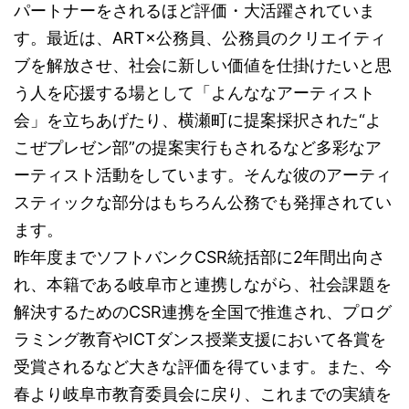
パートナーをされるほど評価・大活躍されていま
す。最近は、ART×公務員、公務員のクリエイティ
ブを解放させ、社会に新しい価値を仕掛けたいと思
う人を応援する場として「よんななアーティスト
会」を立ちあげたり、横瀬町に提案採択された“よ
こぜプレゼン部”の提案実行もされるなど多彩なア
ーティスト活動をしています。そんな彼のアーティ
スティックな部分はもちろん公務でも発揮されてい
ます。
昨年度までソフトバンクCSR統括部に2年間出向さ
れ、本籍である岐阜市と連携しながら、社会課題を
解決するためのCSR連携を全国で推進され、プログ
ラミング教育やICTダンス授業支援において各賞を
受賞されるなど大きな評価を得ています。また、今
春より岐阜市教育委員会に戻り、これまでの実績を