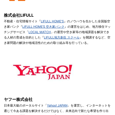
株式会社LIFULL
不動産・住宅情報サイト『
LIFULL HOME'S
』のノウハウを生かした全国版空
き家バンク『
LIFULL HOME’S 空き家バンク
』の運営をはじめ、地方移住マッ
チングサービス「
LOCAL MATCH
」の運営や空き家等の地域課題を解決でき
る人材の育成を目的とした『
LIFULL地方創生 スクール
』を開講するなど、空
き家問題の解決や地域活性のための取り組み等を行っている。
ヤフー株式会社
日本最大級のポータルサイト「
Yahoo! JAPAN
」を運営し、インターネットを
通じて今ある課題を解決するだけではなく、未来志向で新たな希望を作り出