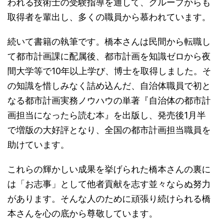
われる技術士の受験指導を通して、グループからも
取得者を輩出し、多くの職員から慕われています。
続いて書籍の執筆です。橋本さんは民間から転職し
て都市計画課に配属後、都市計画を知識ゼロから夜
間大学等で10年以上学び、博士を取得しました。そ
の知識を惜しみなく詰め込んだ、自治体職員で初と
なる都市計画実務ノウハウの単著『自治体の都市計
画担当になったら読む本』を出版し、発売後1月半
で増版の大好評となり、全国の都市計画担当職員を
助けています。
これらの輝かしい成果を挙げられた橋本さんの裏に
は「お志事」として他者貢献を志す並々ならぬ努力
があります。そんな人のために頑張り続けられる橋
本さんを心の底から尊敬しています。