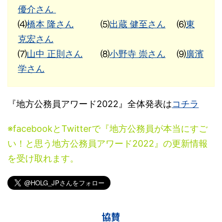
優介さん
⑷
橋本 隆さん
⑸
出蔵 健至さん
⑹
東
克宏さん
⑺
山中 正則さん
⑻
小野寺 崇さん
⑼
廣濱
学さん
『地方公務員アワード2022』全体発表は
コチラ
※facebookとTwitterで『地方公務員が本当にすご
い！と思う地方公務員アワード2022』の更新情報
を受け取れます。
協賛