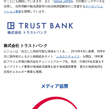
すことにも挑戦していきます。また「
Yahoo! JAPAN
」の行動ビッグデータを
活用し、住民理解や観光課題等の自治体課題解決のご支援する
データソリュ
ーション事業
を展開しています。
株式会社 トラストバンク
ビジョンは「自立した持続可能な地域をつくる」。2012年4月に創業、同年9
月に国内初のふるさと納税総合サイト「
ふるさとチョイス
」を開設。18年東
証プライム市場の株式会社チェンジとグループ化。現在、行政DX化支援をす
るパブリテック事業や地域経済循環を促す地域通貨事業、電力の地産地消を
目指すエネルギー事業を展開。
メディア協賛