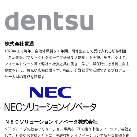
株式会社電通
1979年より毎年、自治体職員を１年間、研修生として受け入れる研修制度
「自治体等パブリックセクター年間研修受入制度」を実施。座学、ＯＪＴ、
フィールドワーク等で弊社の社員と共に働き、学び、帰任時には首長に自主
提案を行う。観光や広報に限らず、幅広い分野部署で活躍できるプロデュー
サー人財の育成を目指す。
ＮＥＣソリューションイノベータ株式会社
NECグループの社会ソリューション事業をICTで担う中核ソフトウェア会社と
して、社会やお客様とともに、先進技術とイノベーションで新たな価値を創