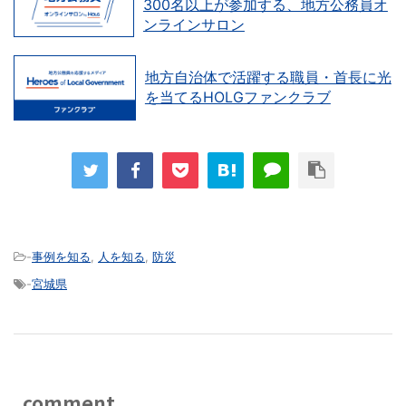
300名以上が参加する、地方公務員オ
ンラインサロン
地方自治体で活躍する職員・首長に光
を当てるHOLGファンクラブ
-
事例を知る
,
人を知る
,
防災
-
宮城県
comment