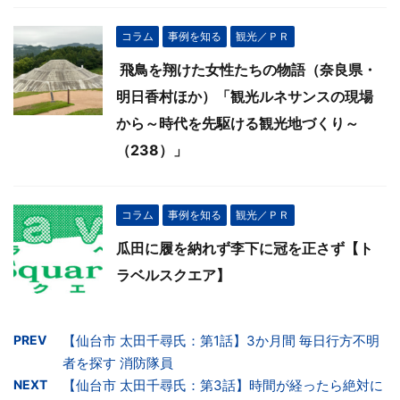
コラム
事例を知る
観光／ＰＲ
飛鳥を翔けた女性たちの物語（奈良県・
明日香村ほか）「観光ルネサンスの現場
から～時代を先駆ける観光地づくり～
（238）」
コラム
事例を知る
観光／ＰＲ
瓜田に履を納れず李下に冠を正さず【ト
ラベルスクエア】
PREV
【仙台市 太田千尋氏：第1話】3か月間 毎日行方不明
者を探す 消防隊員
NEXT
【仙台市 太田千尋氏：第3話】時間が経ったら絶対に