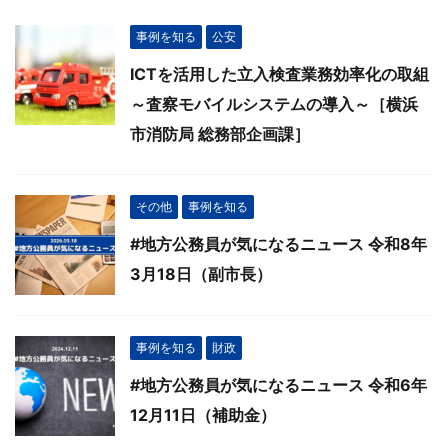
事例を知る
公安
ICTを活用した立入検査業務効率化の取組
～査察モバイルシステムの導入～［横浜
市消防局 総務部企画課］
その他
事例を知る
#地方公務員が気になるニュース 令和8年
3月18日（副市長）
事例を知る
財政
#地方公務員が気になるニュース 令和6年
12月11日（補助金）