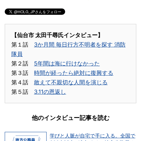
【仙台市 太田千尋氏インタビュー】
第１話
3か月間 毎日行方不明者を探す 消防
隊員
第２話
5年間は海に行けなかった
第３話
時間が経ったら絶対に復興する
第４話
敢えて不親切な人間を演じる
第５話
3.11の恩返し
他のインタビュー記事を読む
学びと人脈が自宅で手に入る。全国で