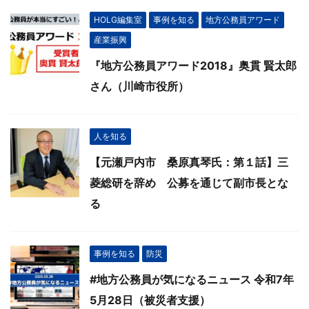
HOLG編集室
事例を知る
地方公務員アワード
産業振興
『地方公務員アワード2018』奥貫 賢太郎
さん（川崎市役所）
人を知る
【元瀬戸内市 桑原真琴氏：第１話】三
菱総研を辞め 公募を通じて副市長とな
る
事例を知る
防災
#地方公務員が気になるニュース 令和7年
5月28日（被災者支援）