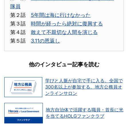
隊員
第２話
5年間は海に行けなかった
第３話
時間が経ったら絶対に復興する
第４話
敢えて不親切な人間を演じる
第５話
3.11の恩返し
他のインタビュー記事を読む
学びと人脈が自宅で手に入る。全国で
300名以上が参加する、地方公務員オ
ンラインサロン
地方自治体で活躍する職員・首長に光
を当てるHOLGファンクラブ