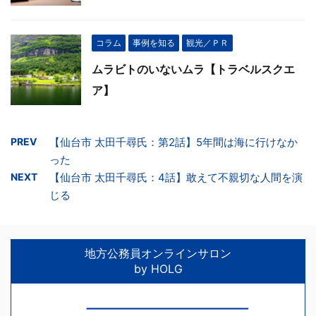
コラム
事例を知る
観光／ＰＲ
ムラビトのいないムラ【トラベルスクエ
ア】
PREV
【仙台市 太田千尋氏：第2話】5年間は海に行けなか
った
NEXT
【仙台市 太田千尋氏：4話】敢えて不親切な人間を演
じる
地方公務員オンラインサロン
by HOLG