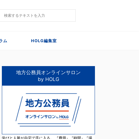
ラム
HOLG編集室
地方公務員オンラインサロン
by HOLG
学びと人脈が自宅で手に入る。 『費用』『時間』『場