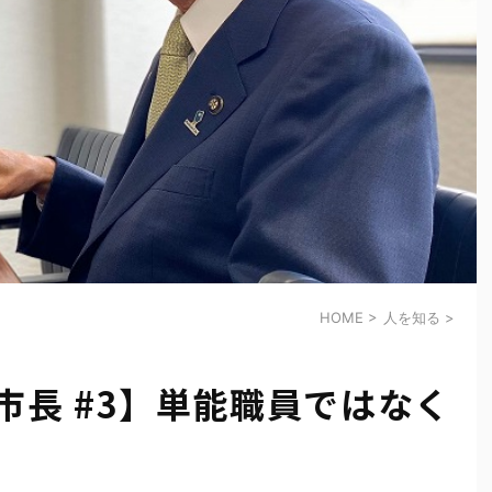
HOME
>
人を知る
>
市長 #3】単能職員ではなく