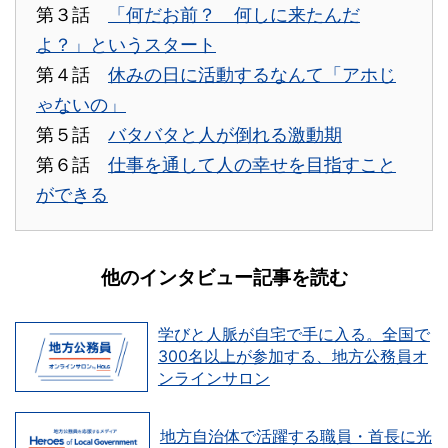
第３話
「何だお前？ 何しに来たんだ
よ？」というスタート
第４話
休みの日に活動するなんて「アホじ
ゃないの」
第５話
バタバタと人が倒れる激動期
第６話
仕事を通して人の幸せを目指すこと
ができる
他のインタビュー記事を読む
学びと人脈が自宅で手に入る。全国で
300名以上が参加する、地方公務員オ
ンラインサロン
地方自治体で活躍する職員・首長に光