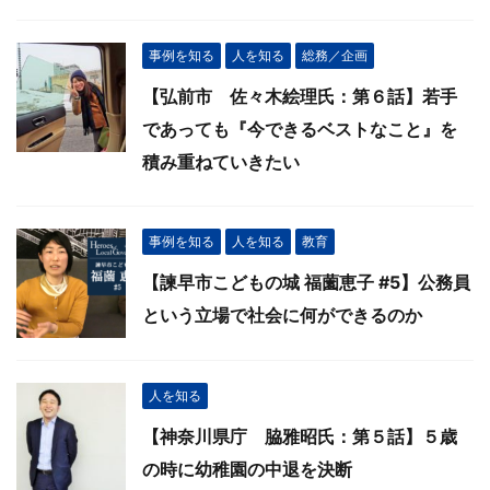
事例を知る
人を知る
総務／企画
【弘前市 佐々木絵理氏：第６話】若手
であっても『今できるベストなこと』を
積み重ねていきたい
事例を知る
人を知る
教育
【諫早市こどもの城 福薗恵子 #5】公務員
という立場で社会に何ができるのか
人を知る
【神奈川県庁 脇雅昭氏：第５話】５歳
の時に幼稚園の中退を決断