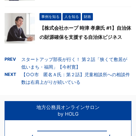
事例を知る
人を知る
財政
【株式会社ホープ 時津 孝康氏 #1】自治体
の財源確保を支援する自治体ビジネス
PREV
スタートアップ部長が行く！ 第２話「狭くて敷居が
低いまち・福岡」【今村寛】
NEXT
【○○市 匿名Ａ氏：第２話】児童相談所への相談件
数は右肩上がりが続いている
地方公務員オンラインサロン
by HOLG