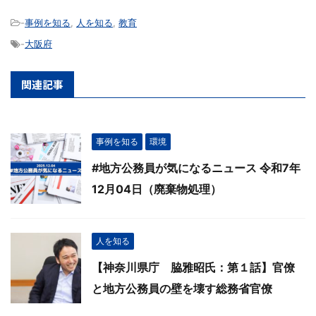
-
事例を知る
,
人を知る
,
教育
-
大阪府
関連記事
事例を知る
環境
#地方公務員が気になるニュース 令和7年
12月04日（廃棄物処理）
人を知る
【神奈川県庁 脇雅昭氏：第１話】官僚
と地方公務員の壁を壊す総務省官僚