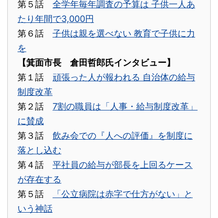
第５話
全学年毎年調査の予算は 子供一人あ
たり年間で3,000円
第６話
子供は親を選べない 教育で子供に力
を
【箕面市長 倉田哲郎氏インタビュー】
第１話
頑張った人が報われる 自治体の給与
制度改革
第２話
7割の職員は「人事・給与制度改革」
に賛成
第３話
飲み会での『人への評価』を制度に
落とし込む
第４話
平社員の給与が部長を上回るケース
が存在する
第５話
「公立病院は赤字で仕方がない」と
いう神話