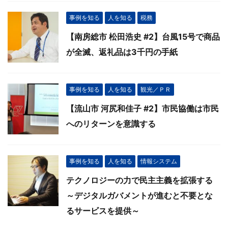
事例を知る
人を知る
税務
【南房総市 松田浩史 #2】台風15号で商品
が全滅、返礼品は3千円の手紙
事例を知る
人を知る
観光／ＰＲ
【流山市 河尻和佳子 #2】市民協働は市民
へのリターンを意識する
事例を知る
人を知る
情報システム
テクノロジーの力で民主主義を拡張する
～デジタルガバメントが進むと不要とな
るサービスを提供～