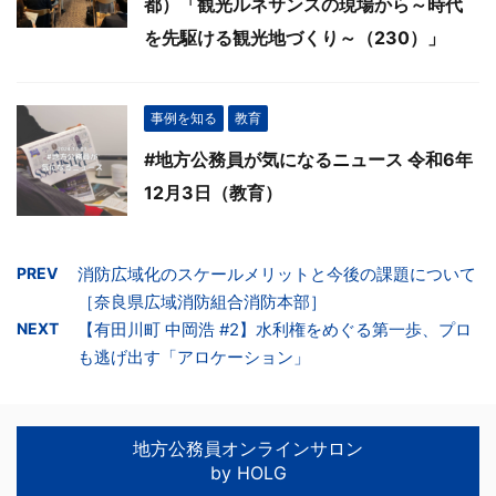
都）「観光ルネサンスの現場から～時代
を先駆ける観光地づくり～（230）」
事例を知る
教育
#地方公務員が気になるニュース 令和6年
12月3日（教育）
PREV
消防広域化のスケールメリットと今後の課題について
［奈良県広域消防組合消防本部］
NEXT
【有田川町 中岡浩 #2】水利権をめぐる第一歩、プロ
も逃げ出す「アロケーション」
地方公務員オンラインサロン
by HOLG