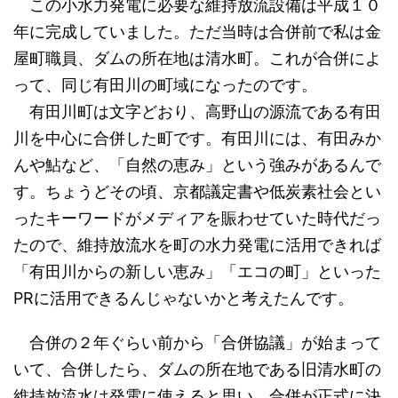
この小水力発電に必要な維持放流設備は平成１０
年に完成していました。ただ当時は合併前で私は金
屋町職員、ダムの所在地は清水町。これが合併によ
って、同じ有田川の町域になったのです。
有田川町は文字どおり、高野山の源流である有田
川を中心に合併した町です。有田川には、有田みか
んや鮎など、「自然の恵み」という強みがあるんで
す。ちょうどその頃、京都議定書や低炭素社会とい
ったキーワードがメディアを賑わせていた時代だっ
たので、維持放流水を町の水力発電に活用できれば
「有田川からの新しい恵み」「エコの町」といった
PRに活用できるんじゃないかと考えたんです。
合併の２年ぐらい前から「合併協議」が始まって
いて、合併したら、ダムの所在地である旧清水町の
維持放流水は発電に使えると思い、合併が正式に決