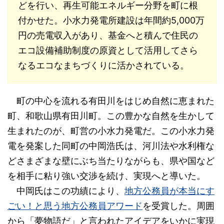
どを行い、再生可能エネルギー分野を町に根
付かせた。小水力発電所建設は年間約5,000万
円の売電収入があり、基金へと積んで住民の
エコ設備補助制度の原資として活用してさら
なるエコなまちづくりに活かされている。
町の中心を流れる有田川をはじめ自然に恵まれた
町、和歌山県有田川町。この豊かな自然を生かして
生まれたのが、町営の小水力発電だ。この小水力発
電を発案した同町の中岡浩氏は、河川法や水利権な
どさまざまな壁にぶち当たりながらも、県や国など
を相手に粘り強い交渉を続け、実現へと導いた。
中岡氏はこの功績により、
地方公務員が本当にす
ごい！と思う地方公務員アワード
を受賞した。周囲
から「夢物語だ」と言われたアイデアをいかに実現