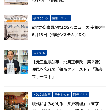
2月16日（副市長）
事例を知る
情報システム
#地方公務員が気になるニュース 令和6年
6月18日（情報システム／DX）
人を知る
【元三重県知事 北川正恭氏：第２話】
住民を忘れて「役所ファースト」「議会
ファースト」
HOLG編集室
事例を知る
観光／ＰＲ
現代によみがえる「江戸料理」（東京