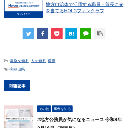
地方自治体で活躍する職員・首長に光
を当てるHOLGファンクラブ
-
事例を知る
,
人を知る
,
環境
-
和歌山県
関連記事
その他
事例を知る
#地方公務員が気になるニュース 令和8年