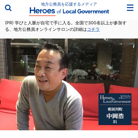
地方公務員を応援するメディア
(PR) 学びと人脈が自宅で手に入る。全国で300名以上が参加す
る、地方公務員オンラインサロンの詳細は
コチラ