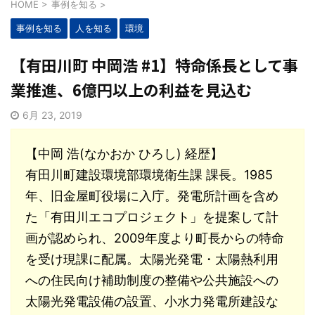
HOME
>
事例を知る
>
事例を知る
人を知る
環境
【有田川町 中岡浩 #1】特命係長として事
業推進、6億円以上の利益を見込む
6月 23, 2019
【中岡 浩(なかおか ひろし) 経歴】
有田川町建設環境部環境衛生課 課長。1985
年、旧金屋町役場に入庁。発電所計画を含め
た「有田川エコプロジェクト」を提案して計
画が認められ、2009年度より町長からの特命
を受け現課に配属。太陽光発電・太陽熱利用
への住民向け補助制度の整備や公共施設への
太陽光発電設備の設置、小水力発電所建設な