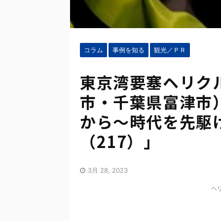
コラム
事例を知る
観光／ＰＲ
東京湾要塞ヘリク
市・千葉県富津市
から～時代を先駆
（217）」
3月 28, 2023
ヘ