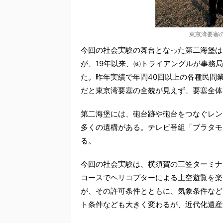
東京湾要塞
今回の社会実験の舞台となった第二海堡は
が、19年以来、㈱トライアングルが事務
た。昨年実績で年間40回以上の各種民間
だと東京湾要塞の全貌が見えず、要塞全体
第二海堡には、砲台跡や砲台をつなぐレン
多くの遺構がある。テレビ番組「ブラタモ
る。
今回の社会実験は、横須賀の三笠ターミナ
コースでヘリコプターによる上空遊覧を楽
が、その許可条件とともに、気象条件など
ト条件なども大きく変わるが、近代化遺産