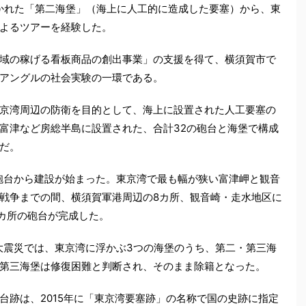
かれた「第二海堡」（海上に人工的に造成した要塞）から、東
よるツアーを経験した。
域の稼げる看板商品の創出事業」の支援を得て、横須賀市で
アングルの社会実験の一環である。
京湾周辺の防衛を目的として、海上に設置された人工要塞の
富津など房総半島に設置された、合計32の砲台と海堡で構成
だ。
崎砲台から建設が始まった。東京湾で最も幅が狭い富津岬と観音
戦争までの間、横須賀軍港周辺の8カ所、観音崎・走水地区に
5カ所の砲台が完成した。
東大震災では、東京湾に浮かぶ3つの海堡のうち、第二・第三海
第三海堡は修復困難と判断され、そのまま除籍となった。
台跡は、2015年に「東京湾要塞跡」の名称で国の史跡に指定