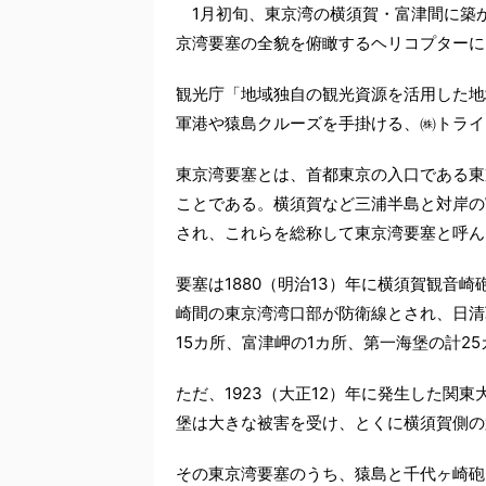
1月初旬、東京湾の横須賀・富津間に築
京湾要塞の全貌を俯瞰するヘリコプターに
観光庁「地域独自の観光資源を活用した地
軍港や猿島クルーズを手掛ける、㈱トライ
東京湾要塞とは、首都東京の入口である東
ことである。横須賀など三浦半島と対岸の
され、これらを総称して東京湾要塞と呼ん
要塞は1880（明治13）年に横須賀観音
崎間の東京湾湾口部が防衛線とされ、日清
15カ所、富津岬の1カ所、第一海堡の計2
ただ、1923（大正12）年に発生した関
堡は大きな被害を受け、とくに横須賀側の
その東京湾要塞のうち、猿島と千代ヶ崎砲