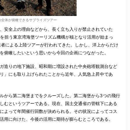
の全体が俯瞰できるサプライズツアー
、安全上の理由などから、長く立ち入りが禁止されていた
局を担う東京湾海堡ツーリズム機構が核となり活用が始まっ
業者による上陸ツアーが行われてきた。しかし、洋上からだけ
を俯瞰したいという思いから今回の企画につながった。
ガ造りの地下施設、昭和期に増設された中央砲塔観測台など
リ」にも取り上げられたことから近年、人気急上昇中であ
ルから第二海堡までをクルーズした。第二海堡から3つの飛行
しむというツアーである。現在、国土交通省の管轄下にある
によって年間催行回数が決められる。その状況によってコス
活用に向けた、今後の活用に期待が膨らむところである。