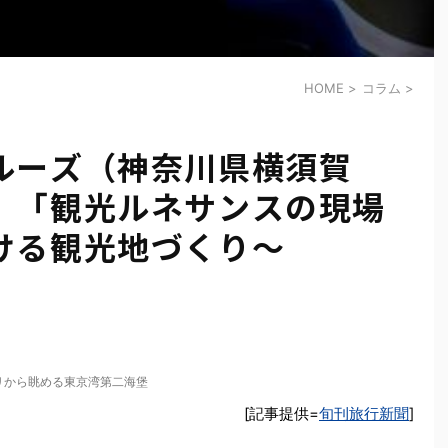
HOME
>
コラム
>
ルーズ（神奈川県横須賀
）「観光ルネサンスの現場
ける観光地づくり～
リから眺める東京湾第二海堡
[記事提供=
旬刊旅行新聞
]