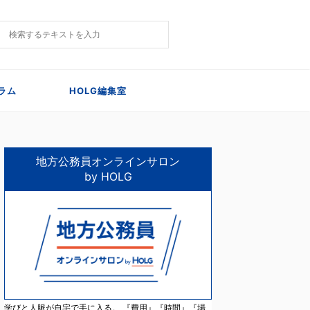
ラム
HOLG編集室
地方公務員オンラインサロン
by HOLG
学びと人脈が自宅で手に入る。 『費用』『時間』『場