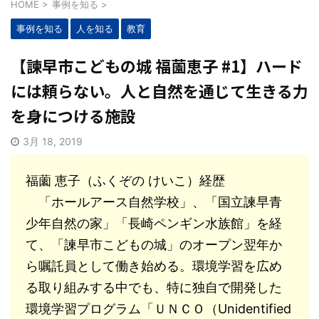
HOME
>
事例を知る
>
事例を知る
人を知る
教育
【諫早市こどもの城 福薗恵子 #1】ハード
には頼らない。人と自然を通じて生きる力
を身につける施設
3月 18, 2019
福薗 恵子（ふくぞの けいこ）経歴
「ホールアース自然学校」、「国立諫早青
少年自然の家」「長崎ペンギン水族館」を経
て、「諫早市こどもの城」のオープン翌年か
ら嘱託員として働き始める。環境学習を広め
る取り組みする中でも、特に独自で開発した
環境学習プログラム「ＵＮＣＯ（Unidentified