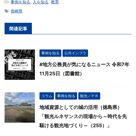
-
事例を知る
,
人を知る
,
教育
-
長崎県
関連記事
事例を知る
公共インフラ
#地方公務員が気になるニュース 令和7年
11月25日（図書館）
コラム
事例を知る
観光／ＰＲ
地域資源としての城の活用（徳島県）
「観光ルネサンスの現場から～時代を先
駆ける観光地づくり～（255）」