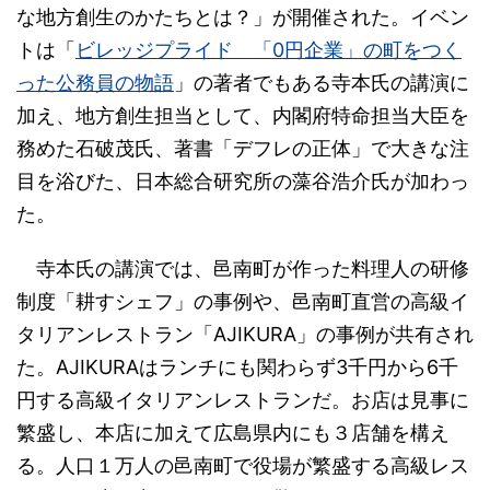
な地方創生のかたちとは？」が開催された。イベン
トは「
ビレッジプライド 「0円企業」の町をつく
った公務員の物語
」の著者でもある寺本氏の講演に
加え、地方創生担当として、内閣府特命担当大臣を
務めた石破茂氏、著書「デフレの正体」で大きな注
目を浴びた、日本総合研究所の藻谷浩介氏が加わっ
た。
寺本氏の講演では、邑南町が作った料理人の研修
制度「耕すシェフ」の事例や、邑南町直営の高級イ
タリアンレストラン「AJIKURA」の事例が共有され
た。AJIKURAはランチにも関わらず3千円から6千
円する高級イタリアンレストランだ。お店は見事に
繁盛し、本店に加えて広島県内にも３店舗を構え
る。人口１万人の邑南町で役場が繁盛する高級レス