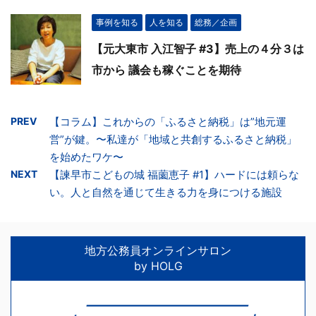
事例を知る
人を知る
総務／企画
【元大東市 入江智子 #3】売上の４分３は
市から 議会も稼ぐことを期待
PREV
【コラム】これからの「ふるさと納税」は”地元運
営”が鍵。〜私達が「地域と共創するふるさと納税」
を始めたワケ〜
NEXT
【諫早市こどもの城 福薗恵子 #1】ハードには頼らな
い。人と自然を通じて生きる力を身につける施設
地方公務員オンラインサロン
by HOLG