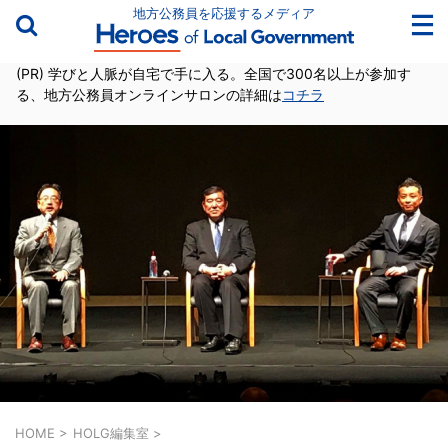
地方公務員を応援するメディア
(PR) 学びと人脈が自宅で手に入る。全国で300名以上が参加す
る、地方公務員オンラインサロンの詳細は
コチラ
HOME
>
HOLG編集室
>