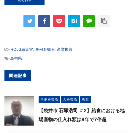
-
HOLG編集室
,
事例を知る
,
産業振興
-
島根県
関連記事
事例を知る
人を知る
教育
【袋井市 石塚浩司 ＃2】給食における地
場産物の仕入れ額は8年で7倍超