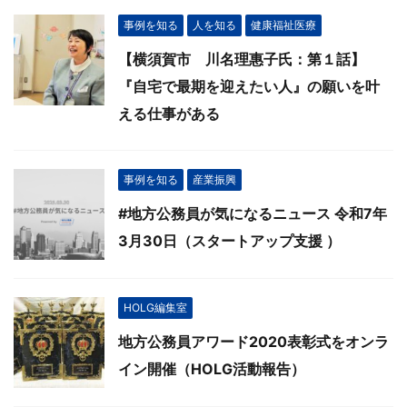
事例を知る
人を知る
健康福祉医療
【横須賀市 川名理惠子氏：第１話】
『自宅で最期を迎えたい人』の願いを叶
える仕事がある
事例を知る
産業振興
#地方公務員が気になるニュース 令和7年
3月30日（スタートアップ支援 ）
HOLG編集室
地方公務員アワード2020表彰式をオンラ
イン開催（HOLG活動報告）