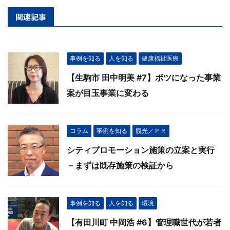
関連記事
事例を知る
人を知る
健康福祉医療
【生駒市 田中明美 #7】ボツになった事業
案が目玉事業に変わる
コラム
事例を知る
観光／ＰＲ
シティプロモーション施策の立案と実行
－まずは既存施策の検証から
事例を知る
人を知る
環境
【有田川町 中岡浩 #6】管理職世代が若者