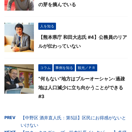
の芽を摘んでいる
人を知る
【熊本県庁 和田大志氏 #4】公務員のリア
ルが伝わっていない
コラム
事例を知る
観光／ＰＲ
“何もない”地方はブルーオーシャン-過疎
地は人口減少に立ち向かうことができる
#3
PREV
【中野区 酒井直人氏：第5話】区民にお得感がないと
いけない