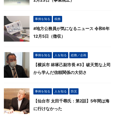
事例を知る
税務
#地方公務員が気になるニュース 令和6年
12月5日（徴収）
事例を知る
人を知る
総務／企画
【横浜市 林琢己副市長 #3】破天荒な上司
から学んだ信頼関係の大切さ
事例を知る
人を知る
防災
【仙台市 太田千尋氏：第2話】5年間は海
に行けなかった