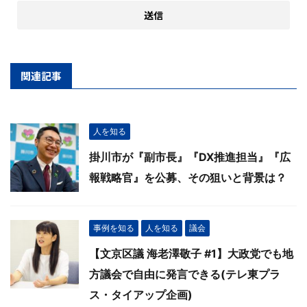
関連記事
人を知る
掛川市が『副市長』『DX推進担当』『広
報戦略官』を公募、その狙いと背景は？
事例を知る
人を知る
議会
【文京区議 海老澤敬子 #1】大政党でも地
方議会で自由に発言できる(テレ東プラ
ス・タイアップ企画)