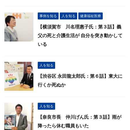
事例を知る
人を知る
健康福祉医療
【横須賀市 川名理惠子氏：第３話】義
父の死と介護生活が 自分を突き動かして
いる
人を知る
【渋谷区 永田龍太郎氏：第６話】東大に
行くか死ぬか
人を知る
【奈良市長 仲川げん氏：第３話】雨が
降ったら休む職員もいた