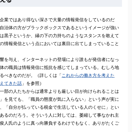
企業ではあり得ない深さで大量の情報発信をしているのだ
自治体の方がブラックボックスであるというイメージが強い
は黒子というか、縁の下の力持ちのようなスタンスを敢えて
の情報発信という点においては裏目に出てしまっていること
響を与え、インターネットの登場により誰もが発信者になっ
体の職員は情報発信に抵抗を感じてしまっている。むしろ地
るべきなのだが。（詳しくは「
これからの働き方を考えた
えてきた話
」を参照）
一部の人たちからは通常よりも厳しい目が向けられることは
」を見ても、「職員の態度が気に入らない」という声が実に
、「自分が払っている税金で生活している人のくせに」とい
あるのだろう。そういう人に対しては、萎縮して事なかれ主
俊人氏のように真っ向勝負するわけでもなく、ありがたくご
。