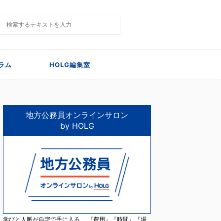
ラム
HOLG編集室
地方公務員オンラインサロン
by HOLG
学びと人脈が自宅で手に入る。 『費用』『時間』『場