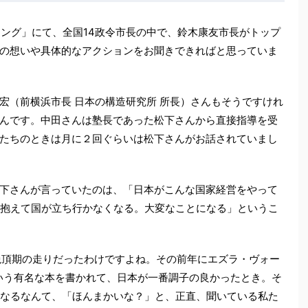
キング」にて、全国14政令市長の中で、鈴木康友市長がトップ
の想いや具体的なアクションをお聞きできればと思っていま
宏（前横浜市長 日本の構造研究所 所長）さんもそうですけれ
んです。中田さんは塾長であった松下さんから直接指導を受
たちのときは月に２回ぐらいは松下さんがお話されていまし
下さんが言っていたのは、「日本がこんな国家経営をやって
を抱えて国が立ち行かなくなる。大変なことになる」というこ
絶頂期の走りだったわけですよね。その前年にエズラ・ヴォー
One』という有名な本を書かれて、日本が一番調子の良かったとき。そ
くなるなんて、「ほんまかいな？」と、正直、聞いている私た