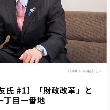
HOME
>
事例を知る
>
友氏 #1】「財政改革」と
一丁目一番地