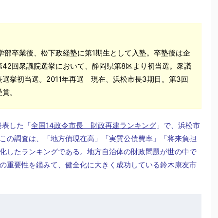
法学部卒業後、松下政経塾に第1期生として入塾。卒塾後は企
42回衆議院選挙において、静岡県第8区より初当選。衆議
長選挙初当選。2011年再選 現在、浜松市長3期目。第3回
受賞。
発表した「
全国14政令市長 財政再建ランキング
」で、浜松市
この調査は、「地方債現在高」「実質公債費率」「将来負担
化したランキングである。地方自治体の財政問題が世の中で
の重要性を鑑みて、健全化に大きく成功している鈴木康友市