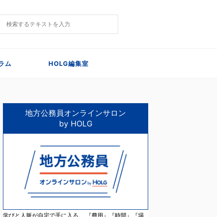
ラム
HOLG編集室
地方公務員オンラインサロン
by HOLG
学びと人脈が自宅で手に入る。 『費用』『時間』『場