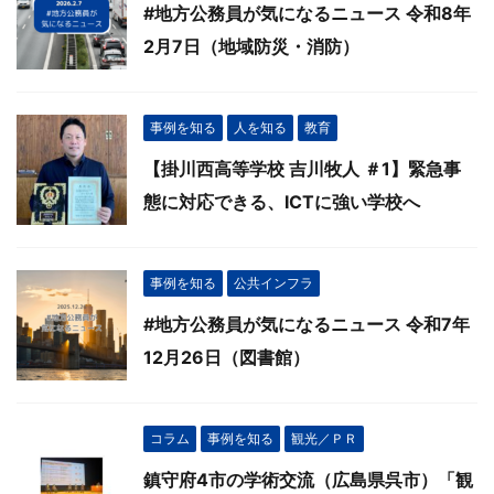
#地方公務員が気になるニュース 令和8年
2月7日（地域防災・消防）
事例を知る
人を知る
教育
【掛川西高等学校 吉川牧人 ＃1】緊急事
態に対応できる、ICTに強い学校へ
事例を知る
公共インフラ
#地方公務員が気になるニュース 令和7年
12月26日（図書館）
コラム
事例を知る
観光／ＰＲ
鎮守府4市の学術交流（広島県呉市）「観