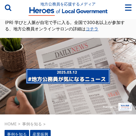
地方公務員を応援するメディア
(PR) 学びと人脈が自宅で手に入る。全国で300名以上が参加す
る、地方公務員オンラインサロンの詳細は
コチラ
HOME
>
事例を知る
>
事例を知る
産業振興