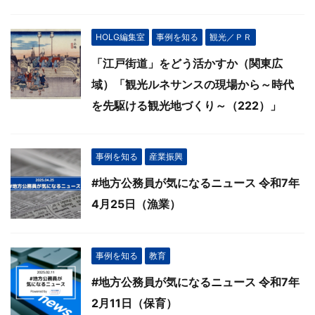
HOLG編集室
事例を知る
観光／ＰＲ
「江戸街道」をどう活かすか（関東広
域）「観光ルネサンスの現場から～時代
を先駆ける観光地づくり～（222）」
事例を知る
産業振興
#地方公務員が気になるニュース 令和7年
4月25日（漁業）
事例を知る
教育
#地方公務員が気になるニュース 令和7年
2月11日（保育）