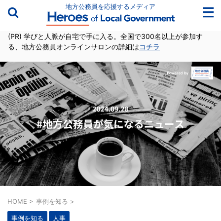
地方公務員を応援するメディア
(PR) 学びと人脈が自宅で手に入る。全国で300名以上が参加す
る、地方公務員オンラインサロンの詳細は
コチラ
HOME
>
事例を知る
>
事例を知る
人事