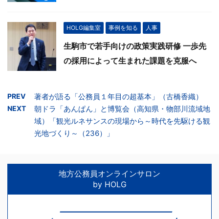
HOLG編集室
事例を知る
人事
生駒市で若手向けの政策実践研修 一歩先
の採用によって生まれた課題を克服へ
PREV
著者が語る「公務員１年目の超基本」（古橋香織）
NEXT
朝ドラ「あんぱん」と博覧会（高知県・物部川流域地
域）「観光ルネサンスの現場から～時代を先駆ける観
光地づくり～（236）」
地方公務員オンラインサロン
by HOLG