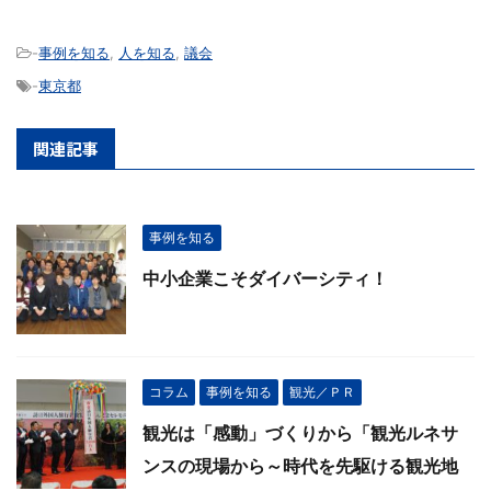
-
事例を知る
,
人を知る
,
議会
-
東京都
関連記事
事例を知る
中小企業こそダイバーシティ！
コラム
事例を知る
観光／ＰＲ
観光は「感動」づくりから「観光ルネサ
ンスの現場から～時代を先駆ける観光地