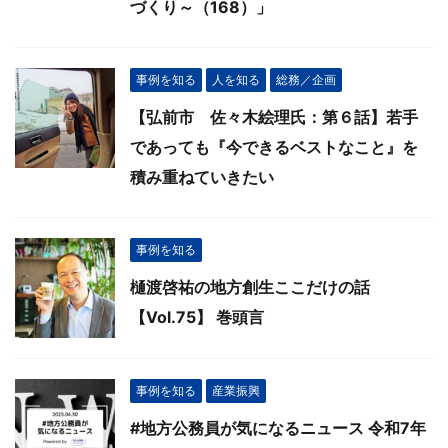
づくり～（168）」
事例を知る
人を知る
総務／企画
【弘前市 佐々木絵理氏：第６話】若手
であっても『今できるベストなこと』を
積み重ねていきたい
事例を知る
樋渡啓祐の地方創生ここだけの話
【Vol.75】 巻頭言
事例を知る
産業振興
#地方公務員が気になるニュース 令和7年