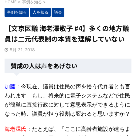
HOME
>
事例を知る
>
事例を知る
人を知る
議会
【文京区議 海老澤敬子 #4】多くの地方議
員は二元代表制の本質を理解していない
8月 31, 2018
賛成の人は声をあげない
加藤
：今現在、議員は住民の声を拾う代弁者とも言
われます。もし、将来的に電子システムなどで住民
が簡単に直接行政に対して意思表示ができるように
なった時、議員が担う役割は変わると思いますか？
海老澤氏
：たとえば、「ここに高齢者施設が建ちま