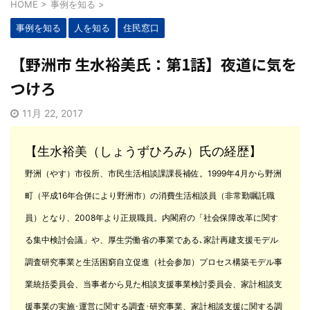
HOME
>
事例を知る
>
事例を知る
人を知る
住民窓口
【野洲市 生水裕美氏：第1話】夜道に気を
つけろ
11月 22, 2017
【生水裕美（しょうずひろみ）氏の経歴】
野洲（やす）市役所、市民生活相談課課長補佐。1999年4月から野洲
町（平成16年合併により野洲市）の消費生活相談員（非常勤嘱託職
員）となり、2008年より正規職員。内閣府の「社会保障改革に関す
る集中検討会議」や、厚生労働省の事業である､家計再建支援モデル
調査研究事業と生活困窮自立促進（社会参加）プロセス構築モデル事
業統括委員会、当事者から見た相談支援事業検討委員会、家計相談支
援事業の実施･運営に関する調査･研究事業、家計相談支援に関する調