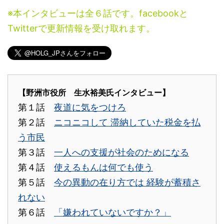
※本インタビューは全６話です。facebookと
Twitterで更新情報を受け取れます。
【野洲市役所 生水裕美氏インタビュー】
第１話
夜道に気をつけろ
第２話
ニコニコして 滞納していた税金を払
う市民
第３話
一人への支援が社会のためになる
第４話
使えるもんは何でも使う
第５話
今の異動の在り方では 経験が蓄積さ
れない
第６話
「嫌われていないですか？」