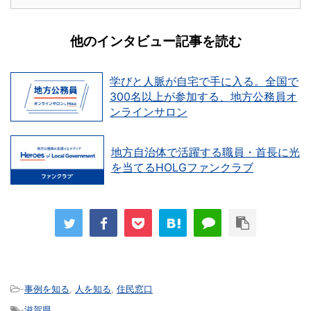
他のインタビュー記事を読む
学びと人脈が自宅で手に入る。全国で
300名以上が参加する、地方公務員オ
ンラインサロン
地方自治体で活躍する職員・首長に光
を当てるHOLGファンクラブ
-
事例を知る
,
人を知る
,
住民窓口
-
滋賀県