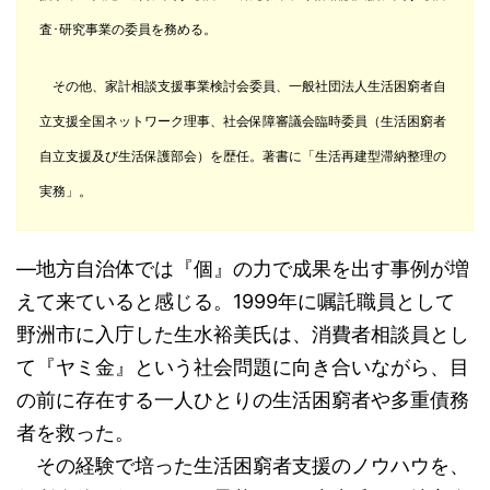
査･研究事業の委員を務める。
その他、家計相談支援事業検討会委員、一般社団法人生活困窮者自
立支援全国ネットワーク理事、社会保障審議会臨時委員（生活困窮者
自立支援及び生活保護部会）を歴任。著書に「生活再建型滞納整理の
実務」。
―地方自治体では『個』の力で成果を出す事例が増
えて来ていると感じる。1999年に嘱託職員として
野洲市に入庁した生水裕美氏は、消費者相談員とし
て『ヤミ金』という社会問題に向き合いながら、目
の前に存在する一人ひとりの生活困窮者や多重債務
者を救った。
その経験で培った生活困窮者支援のノウハウを、