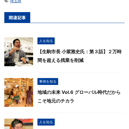
-
埼玉県
関連記事
人を知る
【生駒市長 小紫雅史氏：第３話】２万時
間を超える残業を削減
事例を知る
地域の未来 Vol.6 グローバル時代だから
こそ地元のチカラ
人を知る