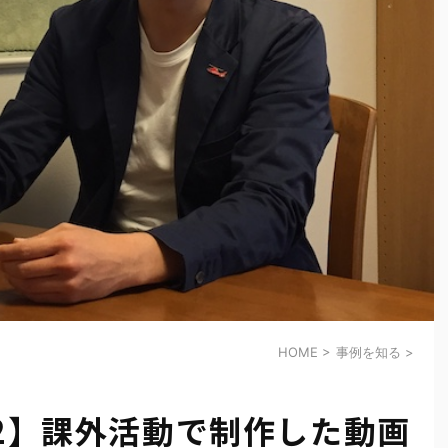
HOME
>
事例を知る
>
#2】課外活動で制作した動画