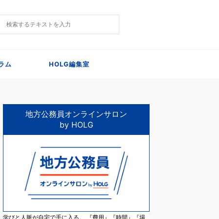
ラム
HOLG編集室
地方公務員オンラインサロン
by HOLG
学びと人脈が自宅で手に入る。 『費用』『時間』『場