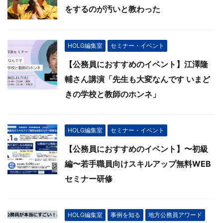
をするのが汚いと教わった
HOLG編集室
セミナー・イベント
【公務員におすすめのイベント】江澤隆
輔さん講演「先生も大変なんです いまど
きの学校と教師のホンネ」
HOLG編集室
セミナー・イベント
【公務員におすすめのイベント】〜初級
編〜若手職員向けスキルアップ無料WEB
セミナー研修
HOLG編集室
事例を知る
地方公務員アワード