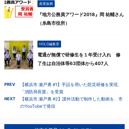
産業振興
『地方公務員アワード2018』岡 祐輔さん
（糸島市役所）
HOLG編集室
電通が無償で研修生を１年受け入れ 修
了生は自治体等63団体から407人
PREV
【横浜市 瀬戸勇 #1】手話を用いた防災研修を実現、
「消防局長賞」を受賞
NEXT
【横浜市 瀬戸勇 #2】課外活動で制作した動画を、市
のYouTubeで発信