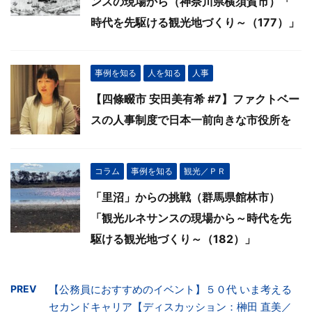
ンスの現場から（神奈川県横須賀市）「
時代を先駆ける観光地づくり～（177）」
事例を知る
人を知る
人事
【四條畷市 安田美有希 #7】ファクトベー
スの人事制度で日本一前向きな市役所を
コラム
事例を知る
観光／ＰＲ
「里沼」からの挑戦（群馬県館林市）
「観光ルネサンスの現場から～時代を先
駆ける観光地づくり～（182）」
PREV
【公務員におすすめのイベント】５０代 いま考える
セカンドキャリア【ディスカッション：榊田 直美／