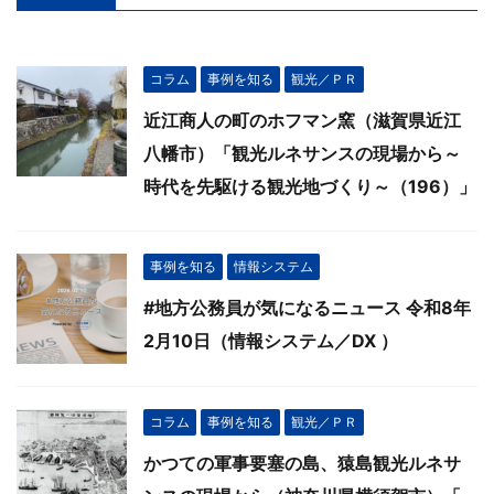
コラム
事例を知る
観光／ＰＲ
近江商人の町のホフマン窯（滋賀県近江
八幡市）「観光ルネサンスの現場から～
時代を先駆ける観光地づくり～（196）」
事例を知る
情報システム
#地方公務員が気になるニュース 令和8年
2月10日（情報システム／DX ）
コラム
事例を知る
観光／ＰＲ
かつての軍事要塞の島、猿島観光ルネサ