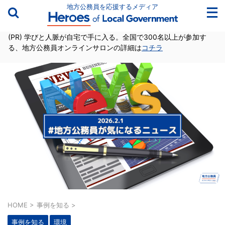
地方公務員を応援するメディア
(PR) 学びと人脈が自宅で手に入る。全国で300名以上が参加す
る、地方公務員オンラインサロンの詳細は
コチラ
HOME
>
事例を知る
>
事例を知る
環境