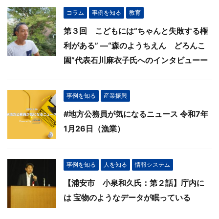
コラム
事例を知る
教育
第３回 こどもには“ちゃんと失敗する権
利がある” ―“森のようちえん どろんこ
園”代表石川麻衣子氏へのインタビューー
事例を知る
産業振興
#地方公務員が気になるニュース 令和7年
1月26日（漁業）
事例を知る
人を知る
情報システム
【浦安市 小泉和久氏：第２話】庁内に
は 宝物のようなデータが眠っている