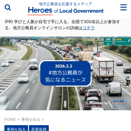
地方公務員を応援するメディア
(PR) 学びと人脈が自宅で手に入る。全国で300名以上が参加す
る、地方公務員オンラインサロンの詳細は
コチラ
HOME
>
事例を知る
>
事例を知る
産業振興