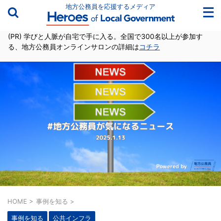
地方公務員を応援するメディア
(PR) 学びと人脈が自宅で手に入る。全国で300名以上が参加す
る、地方公務員オンラインサロンの詳細は
コチラ
HOME
>
事例を知る
>
事例を知る
公共インフラ