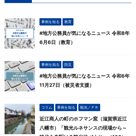
事例を知る
教育
#地方公務員が気になるニュース 令和8年
6月6日（教育）
事例を知る
防災
#地方公務員が気になるニュース 令和6年
11月27日（被災者支援）
コラム
事例を知る
観光／ＰＲ
近江商人の町のホフマン窯（滋賀県近江
八幡市）「観光ルネサンスの現場から～