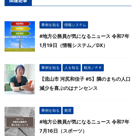
関連記事
事例を知る
情報システム
#地方公務員が気になるニュース 令和7年
1月19日（情報システム／DX）
事例を知る
人を知る
観光／ＰＲ
【流山市 河尻和佳子 #5】隣のまちの人口
減少を喜ぶのはナンセンス
事例を知る
教育
#地方公務員が気になるニュース 令和7年
7月16日（スポーツ）