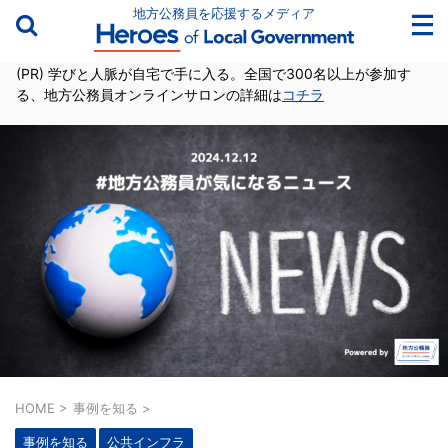
地方公務員を応援するメディア
(PR) 学びと人脈が自宅で手に入る。全国で300名以上が参加す
る、地方公務員オンラインサロンの詳細は
コチラ
HOME
>
事例を知る
>
事例を知る
公共インフラ