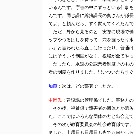
いるんです。庁舎の中にずっといる仕事を
んです。同じ課に総務課長の奥さんが係長
てよ』と頼んだら、すぐ変えてくれたんで
ただ、外から見るのと、実際に現場で働
ップやつるはしを持って、穴を掘ったり水
い」と言われたら直しに行ったり。普通は
にはそういう制度がなく、役場が全てやっ
だったら、水道の公認業者制度そのもの
者の制度を作りました。思いついたらすぐ
加藤
：次は、どの部署でしたか。
中岡氏
：建設課の管理係でした。事務方の
その後、福祉係で障害者の団体とか遺族
た。ここではいろんな団体の方と出会えて
その次が教育委員会の社会教育係です。
ました。土曜日も日曜日も夜でも何かしら