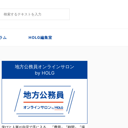
ラム
HOLG編集室
地方公務員オンラインサロン
by HOLG
学びと人脈が自宅で手に入る。 『費用』『時間』『場