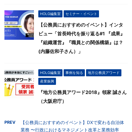
HOLG編集室
セミナー・イベント
【公務員におすすめのイベント】インタ
ビュー「首長時代を振り返る#1 『成果』
『組織運営』『職員との関係構築』は？
(内藤佐和子さん）」
HOLG編集室
事例を知る
地方公務員アワード
産業振興
『地方公務員アワード2018』領家 誠さん
（大阪府庁）
PREV
【公務員におすすめのイベント】DXで変わる自治体
業務 〜行政におけるマネジメント改革と業務効率