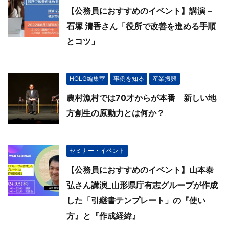
【公務員におすすめのイベント】講演－
石塚 清香さん「役所で改善を進める手順
とコツ」
HOLG編集室
事例を知る
産業振興
農村漁村では70才からが本番 新しい地
方創生の原動力とは何か？
セミナー・イベント
【公務員におすすめのイベント】山本泰
弘さん講演_山形県庁有志グループが作成
した「引継書テンプレート」の『使い
方』と『作成経緯』