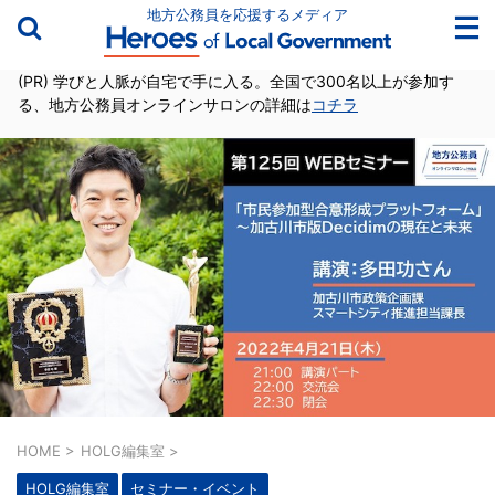
地方公務員を応援するメディア
(PR) 学びと人脈が自宅で手に入る。全国で300名以上が参加す
る、地方公務員オンラインサロンの詳細は
コチラ
HOME
>
HOLG編集室
>
HOLG編集室
セミナー・イベント