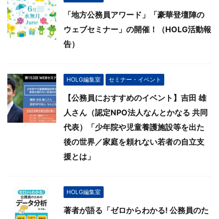
「地方公務員アワード」「豪華登壇陣の
ウェブセミナー」の開催！（HOLG活動報
告）
HOLG編集室
セミナー・イベント
【公務員におすすめのイベント】吉田 雄
人さん（認定NPO法人なんとかなる 共同
代表）「少年院や児童養護施設等を出た
後の世界／家庭を頼れない若者の自立支
援とは」
HOLG編集室
著者が語る「ゼロからわかる! 公務員のた