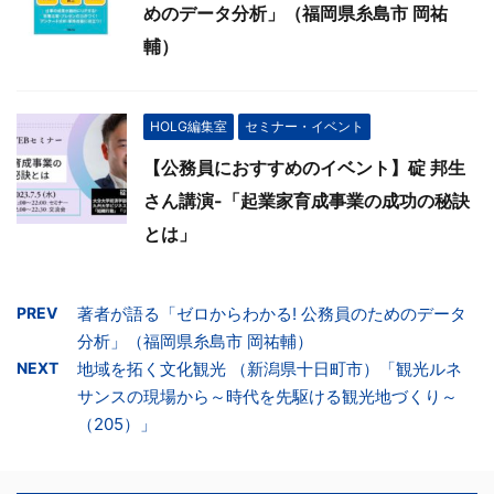
めのデータ分析」（福岡県糸島市 岡祐
輔）
HOLG編集室
セミナー・イベント
【公務員におすすめのイベント】碇 邦生
さん講演-「起業家育成事業の成功の秘訣
とは」
PREV
著者が語る「ゼロからわかる! 公務員のためのデータ
分析」（福岡県糸島市 岡祐輔）
NEXT
地域を拓く文化観光 （新潟県十日町市）「観光ルネ
サンスの現場から～時代を先駆ける観光地づくり～
（205）」