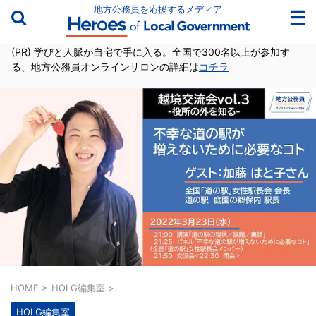
地方公務員を応援するメディア
(PR) 学びと人脈が自宅で手に入る。全国で300名以上が参加す
る、地方公務員オンラインサロンの詳細は
コチラ
HOME
>
HOLG編集室
>
HOLG編集室