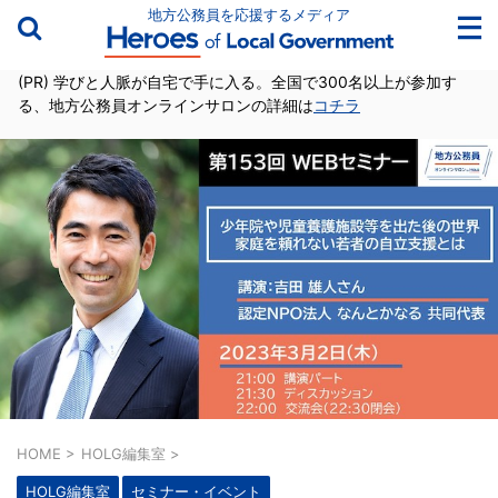
地方公務員を応援するメディア
(PR) 学びと人脈が自宅で手に入る。全国で300名以上が参加す
る、地方公務員オンラインサロンの詳細は
コチラ
HOME
>
HOLG編集室
>
HOLG編集室
セミナー・イベント