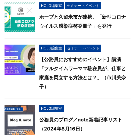
HOLG編集室
セミナー・イベント
ホープと久留米市が連携、「新型コロナ
ウイルス感染症啓発冊子」を発行
HOLG編集室
セミナー・イベント
【公務員におすすめのイベント】講演
「フルタイムワーママ駐在員が、仕事と
家庭を両立する方法とは？」（市川美奈
子）
HOLG編集室
公務員のブログ／note新着記事リスト
（2024年8月16日）