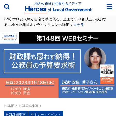
地方公務員を応援するメディア
(PR) 学びと人脈が自宅で手に入る。全国で300名以上が参加す
る、地方公務員オンラインサロンの詳細は
コチラ
HOME
>
HOLG編集室
>
HOLG編集室
セミナー・イベント