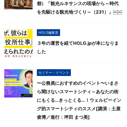
都）「観光ルネサンスの現場から～時代
を先駆ける観光地づくり～（231）」￼￼
HOLG編集室
３年の運営を経てHOLG.jpが本になりま
した
セミナー・イベント
〜公務員におすすめのイベント〜いまさ
ら聞けないスマートシティ～あなたの街
にもくる…きっとくる…！ウェルビーイン
グ的スマートシティのススメ[講演：土屋
俊博／進行：坪田 まつ美]