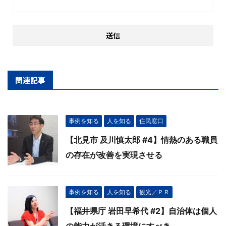
関連記事
事例を知る
人を知る
住民窓口
【北見市 及川慎太郎 #4】情熱のある職員
の存在が改善を実現させる
事例を知る
人を知る
観光／ＰＲ
【福井県庁 岩田早希代 #2】自治体は個人