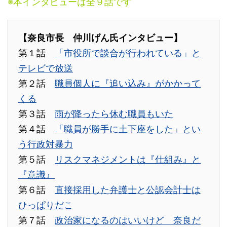
※本インタビューは全９話です
【奈良市長 仲川げん氏インタビュー】
第１話
「市役所で談合が行われている」と
テレビで放送
第２話
職員個人に『追い込み』がかかって
くる
第３話
雨が降ったら休む職員もいた
第４話
「職員が勝手に土下座をした」とい
う行政対暴力
第５話
リスクマネジメントは『仕組み』と
『意識』
第６話
直接採用した弁護士と公認会計士は
ひっぱりだこ
第７話
政治家になるのはいいけど 奈良だ